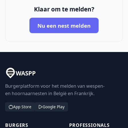
Klaar om te melden?
Nu een nest melden
WASPP
Burgerplatform voor het melden van wespen-
en hoornaarnesten in België en Frankrijk.
App Store
Google Play
BURGERS
PROFESSIONALS