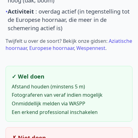
hoog (dak, boom)
•
Activiteit
: overdag actief (in tegenstelling tot
de Europese hoornaar, die meer in de
schemering actief is)
Twijfelt u over de soort? Bekijk onze gidsen:
Aziatische
hoornaar
,
Europese hoornaar
,
Wespennest
.
✓ Wel doen
Afstand houden (minstens 5 m)
Fotograferen van veraf indien mogelijk
Onmiddellijk melden via WASPP
Een erkend professional inschakelen
✗ Niet doen