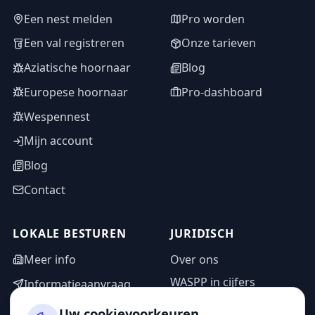
Een nest melden
Pro worden
Een val registreren
Onze tarieven
Aziatische hoornaar
Blog
Europese hoornaar
Pro-dashboard
Wespennest
Mijn account
Blog
Contact
LOKALE BESTUREN
JURIDISCH
Meer info
Over ons
WASPP in cijfers
Informatieaanvraag
Wettelijke vermeldingen
Adminzone
Uw cookievoorkeuren