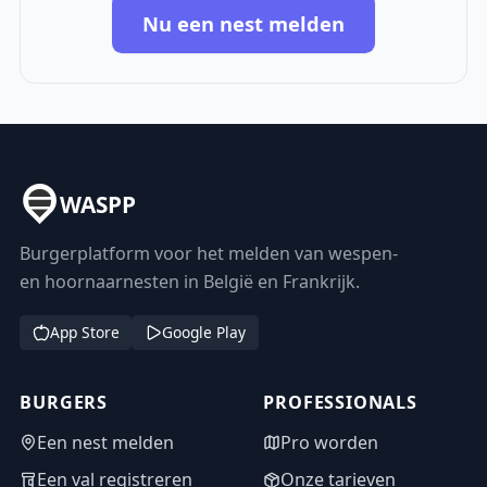
Nu een nest melden
WASPP
Burgerplatform voor het melden van wespen-
en hoornaarnesten in België en Frankrijk.
App Store
Google Play
BURGERS
PROFESSIONALS
Een nest melden
Pro worden
Een val registreren
Onze tarieven