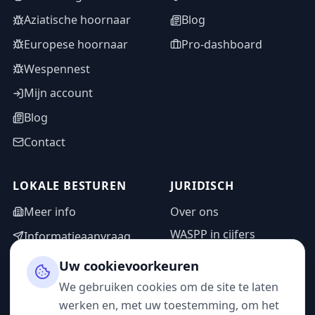
Aziatische hoornaar
Blog
Europese hoornaar
Pro-dashboard
Wespennest
Mijn account
Blog
Contact
LOKALE BESTUREN
JURIDISCH
Meer info
Over ons
WASPP in cijfers
Informatieaanvraag
Wettelijke vermeldingen
Adminzone
Uw cookievoorkeuren
Privacybeleid
We gebruiken cookies om de site te laten
Gebruiksvoorwaarden
werken en, met uw toestemming, om het