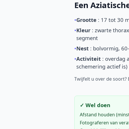
Een Aziatisc
•
Grootte
: 17 tot 30 
•
Kleur
: zwarte thorax
segment
•
Nest
: bolvormig, 60
•
Activiteit
: overdag a
schemering actief is)
Twijfelt u over de soort?
✓ Wel doen
Afstand houden (mins
Fotograferen van vera