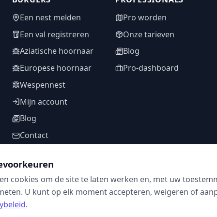
Een nest melden
Pro worden
Een val registreren
Onze tarieven
Aziatische hoornaar
Blog
Europese hoornaar
Pro-dashboard
Wespennest
Mijn account
Blog
Contact
evoorkeuren
en cookies om de site te laten werken en, met uw toestem
VOLG ONS
meten. U kunt op elk moment accepteren, weigeren of aanpa
ybeleid
.