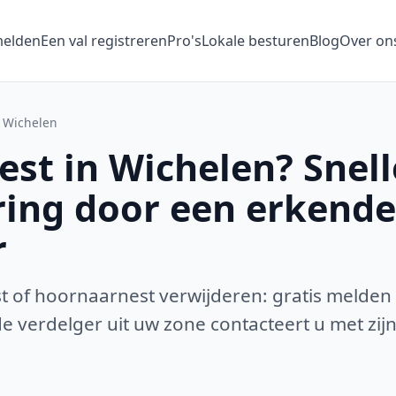
melden
Een val registreren
Pro's
Lokale besturen
Blog
Over on
Wichelen
st in Wichelen? Snell
ring door een erkende
r
 of hoornaarnest verwijderen: gratis melden
 verdelger uit uw zone contacteert u met zijn