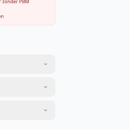
r zonder PBM
en