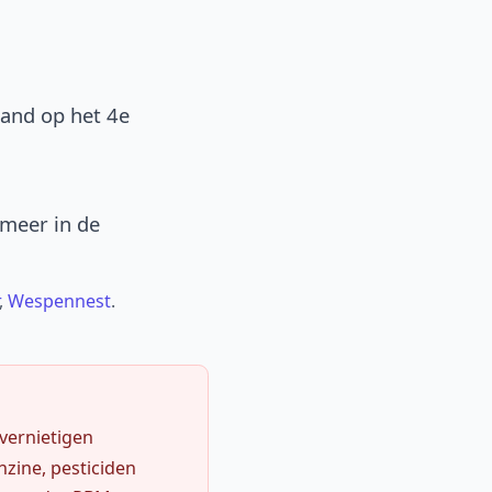
band op het 4e
 meer in de
,
Wespennest
.
 vernietigen
zine, pesticiden