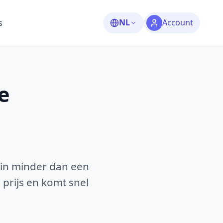
NL
Account
s
e
 in minder dan een
 prijs en komt snel