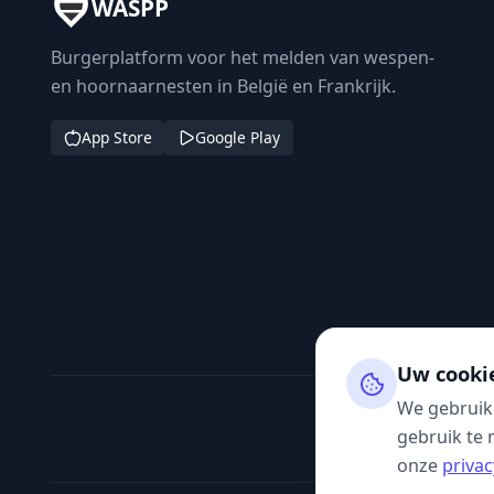
WASPP
Burgerplatform voor het melden van wespen-
en hoornaarnesten in België en Frankrijk.
App Store
Google Play
Uw cooki
We gebruik
gebruik te 
onze
privac