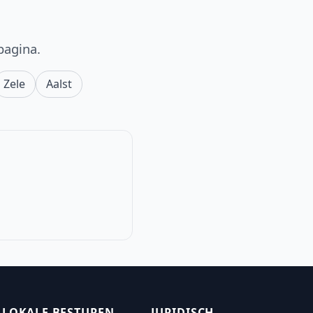
pagina.
Zele
Aalst
LOKALE BESTUREN
JURIDISCH