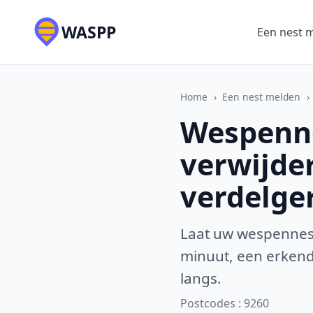
WASPP
Een nest 
Home
›
Een nest melden
›
Wespenne
verwijde
verdelge
Laat uw wespennest
minuut, een erkende
langs.
Postcodes : 9260