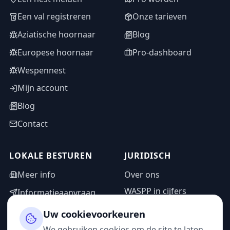
Een val registreren
Onze tarieven
Aziatische hoornaar
Blog
Europese hoornaar
Pro-dashboard
Wespennest
Mijn account
Blog
Contact
LOKALE BESTUREN
JURIDISCH
Meer info
Over ons
WASPP in cijfers
Informatieaanvraag
Wettelijke vermeldingen
Adminzone
Uw cookievoorkeuren
Privacybeleid
We gebruiken cookies om de site te laten