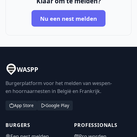
Klaar om te melden?
Nu een nest melden
WASPP
Burgerplatform voor het melden van wespen-
en hoornaarnesten in België en Frankrijk.
App Store
Google Play
BURGERS
PROFESSIONALS
Een nest melden
Pro worden