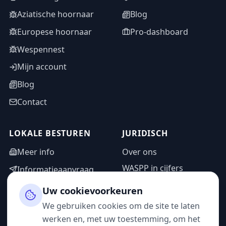
Aziatische hoornaar
Blog
Europese hoornaar
Pro-dashboard
Wespennest
Mijn account
Blog
Contact
LOKALE BESTUREN
JURIDISCH
Meer info
Over ons
WASPP in cijfers
Informatieaanvraag
Wettelijke vermeldingen
Adminzone
Uw cookievoorkeuren
Privacybeleid
We gebruiken cookies om de site te laten
Gebruiksvoorwaarden
werken en, met uw toestemming, om het