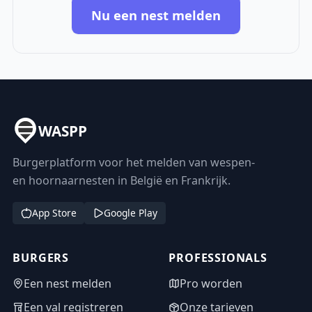
Nu een nest melden
WASPP
Burgerplatform voor het melden van wespen-
en hoornaarnesten in België en Frankrijk.
App Store
Google Play
BURGERS
PROFESSIONALS
Een nest melden
Pro worden
Een val registreren
Onze tarieven