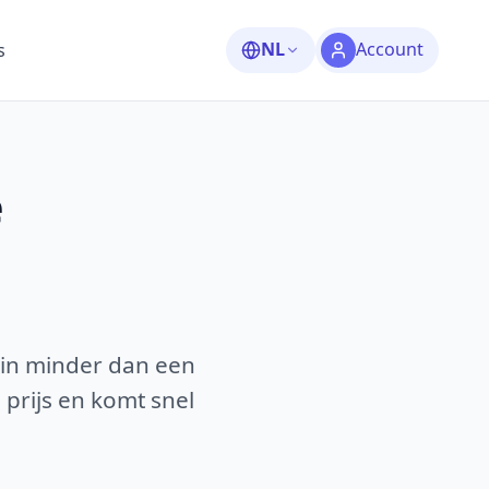
NL
Account
s
e
 in minder dan een
 prijs en komt snel