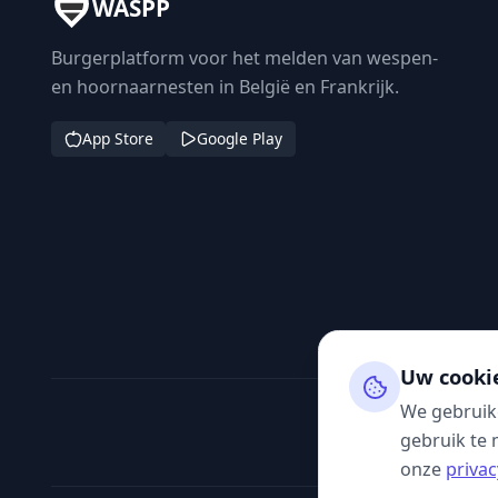
WASPP
Burgerplatform voor het melden van wespen-
en hoornaarnesten in België en Frankrijk.
App Store
Google Play
Uw cooki
We gebruik
gebruik te 
onze
privac