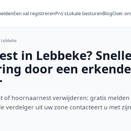
melden
Een val registreren
Pro's
Lokale besturen
Blog
Over on
Lebbeke
st in Lebbeke? Snell
ring door een erkende
r
 of hoornaarnest verwijderen: gratis melden
 verdelger uit uw zone contacteert u met zijn