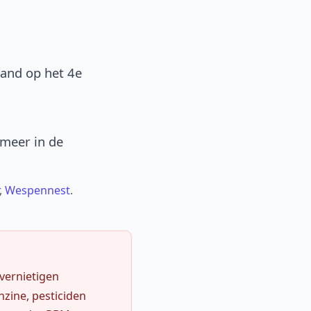
band op het 4e
 meer in de
,
Wespennest
.
 vernietigen
zine, pesticiden