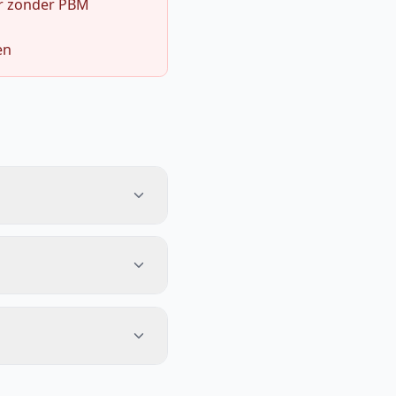
r zonder PBM
en