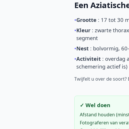
Een Aziatisc
•
Grootte
: 17 tot 30 
•
Kleur
: zwarte thorax
segment
•
Nest
: bolvormig, 60
•
Activiteit
: overdag a
schemering actief is)
Twijfelt u over de soort?
✓ Wel doen
Afstand houden (mins
Fotograferen van vera