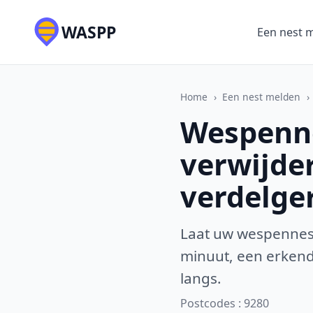
WASPP
Een nest 
Home
›
Een nest melden
›
Wespenne
verwijde
verdelge
Laat uw wespennest
minuut, een erkende
langs.
Postcodes : 9280