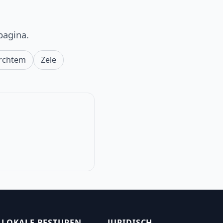
pagina.
rchtem
Zele
LOKALE BESTUREN
JURIDISCH