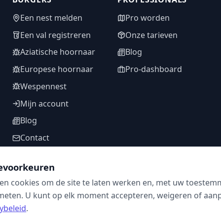
Een nest melden
Pro worden
Een val registreren
Onze tarieven
Aziatische hoornaar
Blog
Europese hoornaar
Pro-dashboard
Wespennest
Mijn account
Blog
Contact
evoorkeuren
en cookies om de site te laten werken en, met uw toestem
VOLG ONS
meten. U kunt op elk moment accepteren, weigeren of aanpa
ybeleid
.