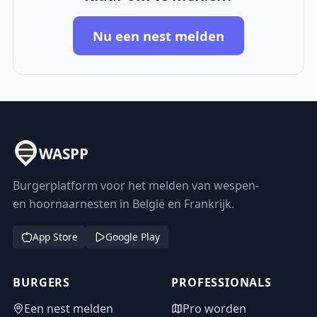
Nu een nest melden
WASPP
Burgerplatform voor het melden van wespen-
en hoornaarnesten in België en Frankrijk.
App Store
Google Play
BURGERS
PROFESSIONALS
Een nest melden
Pro worden