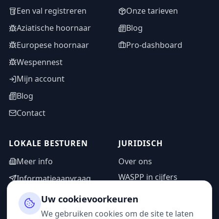
Een val registreren
Onze tarieven
Aziatische hoornaar
Blog
Europese hoornaar
Pro-dashboard
Wespennest
Mijn account
Blog
Contact
LOKALE BESTUREN
JURIDISCH
Meer info
Over ons
WASPP in cijfers
Informatieaanvraag
Wettelijke vermeldingen
Adminzone
Uw cookievoorkeuren
Privacybeleid
We gebruiken cookies om de site te laten