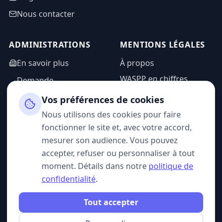
Nous contacter
ADMINISTRATIONS
MENTIONS LÉGALES
En savoir plus
À propos
WASPP en chiffres
Demande
d'information
Mentions légales
Vos préférences de cookies
Espace admin
Politique de
Nous utilisons des cookies pour faire
confidentialité
fonctionner le site et, avec votre accord,
CGU
mesurer son audience. Vous pouvez
accepter, refuser ou personnaliser à tout
moment. Détails dans notre
politique de
confidentialité
.
SUIVEZ-NOUS
Tout accepter