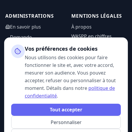
ADMINISTRATIONS
MENTIONS LÉGALES
En savoir plus
À propos
WASPP en chiffres
Demande
d'information
Mentions légales
Vos préférences de cookies
Espace admin
Politique de
Nous utilisons des cookies pour faire
confidentialité
fonctionner le site et, avec votre accord,
CGU
mesurer son audience. Vous pouvez
accepter, refuser ou personnaliser à tout
moment. Détails dans notre
politique de
confidentialité
.
SUIVEZ-NOUS
Tout accepter
Personnaliser
© 2026 WASPP. Tous droits réservés.