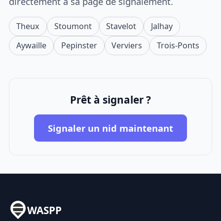
directement à sa page de signalement.
Theux
Stoumont
Stavelot
Jalhay
Aywaille
Pepinster
Verviers
Trois-Ponts
Prêt à signaler ?
Signaler un nid maintenant
WASPP