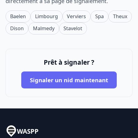
directement à sa page de signalement.
Baelen
Limbourg
Verviers
Spa
Theux
Dison
Malmedy
Stavelot
Prêt à signaler ?
Signaler un nid maintenant
WASPP