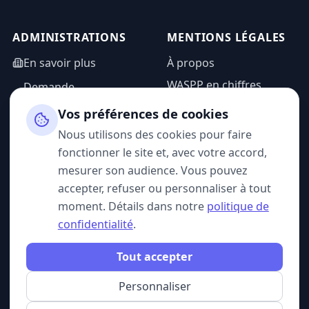
ADMINISTRATIONS
MENTIONS LÉGALES
En savoir plus
À propos
WASPP en chiffres
Demande
d'information
Mentions légales
Vos préférences de cookies
Espace admin
Politique de
Nous utilisons des cookies pour faire
confidentialité
fonctionner le site et, avec votre accord,
CGU
mesurer son audience. Vous pouvez
accepter, refuser ou personnaliser à tout
moment. Détails dans notre
politique de
confidentialité
.
SUIVEZ-NOUS
Tout accepter
Personnaliser
© 2026 WASPP. Tous droits réservés.