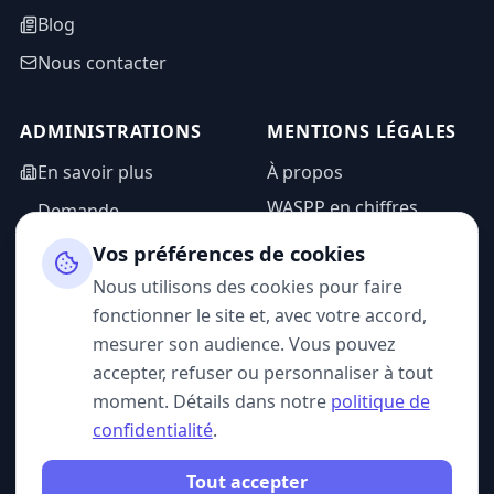
Blog
Nous contacter
ADMINISTRATIONS
MENTIONS LÉGALES
En savoir plus
À propos
WASPP en chiffres
Demande
d'information
Mentions légales
Vos préférences de cookies
Espace admin
Politique de
Nous utilisons des cookies pour faire
confidentialité
fonctionner le site et, avec votre accord,
CGU
mesurer son audience. Vous pouvez
accepter, refuser ou personnaliser à tout
moment. Détails dans notre
politique de
confidentialité
.
SUIVEZ-NOUS
Tout accepter