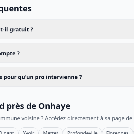
équentes
-il gratuit ?
compte ?
 pour qu'un pro intervienne ?
id près de Onhaye
ommune voisine ? Accédez directement à sa page de
Dinant
Yvoir
Mettet
Profondeville
Florennes