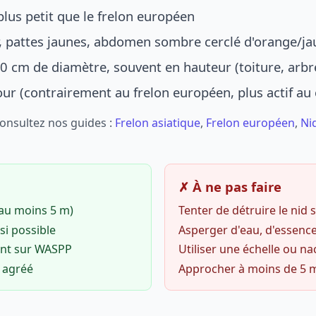
lus petit que le frelon européen
r, pattes jaunes, abdomen sombre cerclé d'orange/ja
0 cm de diamètre, souvent en hauteur (toiture, arbr
jour (contrairement au frelon européen, plus actif au
Consultez nos guides :
Frelon asiatique
,
Frelon européen
,
Ni
✗ À ne pas faire
(au moins 5 m)
Tenter de détruire le nid
si possible
Asperger d'eau, d'essence
ent sur WASPP
Utiliser une échelle ou na
o agréé
Approcher à moins de 5 