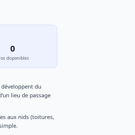
0
ros disponibles
e développent du
d'un lieu de passage
s aux nids (toitures,
 simple.