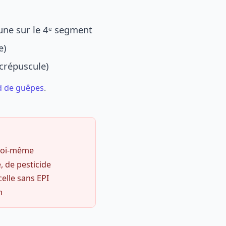
une sur le 4ᵉ segment
e)
 crépuscule)
d de guêpes
.
 soi-même
, de pesticide
celle sans EPI
m