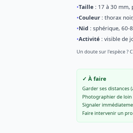
•
Taille
: 17 à 30 mm, p
•
Couleur
: thorax noi
•
Nid
: sphérique, 60-8
•
Activité
: visible de 
Un doute sur l'espèce ? 
✓ À faire
Garder ses distances 
Photographier de loin 
Signaler immédiatem
Faire intervenir un pr