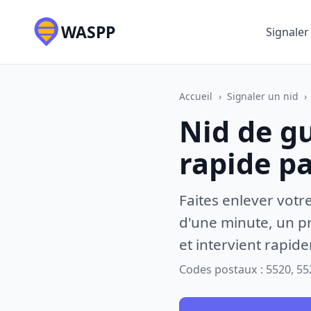
WASPP
Signaler
Accueil
›
Signaler un nid
›
Nid de g
rapide p
Faites enlever votr
d'une minute, un pr
et intervient rapid
Codes postaux : 5520, 55