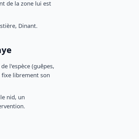
 de la zone lui est
tière, Dinant.
aye
, de l'espèce (guêpes,
 fixe librement son
le nid, un
ervention.