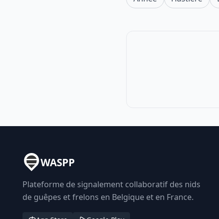
WASPP
Plateforme de signalement collaboratif des nids
de guêpes et frelons en Belgique et en France.