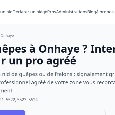
 un nid
Déclarer un piège
Pros
Administrations
Blog
À propos
Onhaye
uêpes à Onhaye ? Inte
ar un pro agréé
e nid de guêpes ou de frelons : signalement gr
ofessionnel agréé de votre zone vous recontac
ement.
21, 5522, 5523, 5524