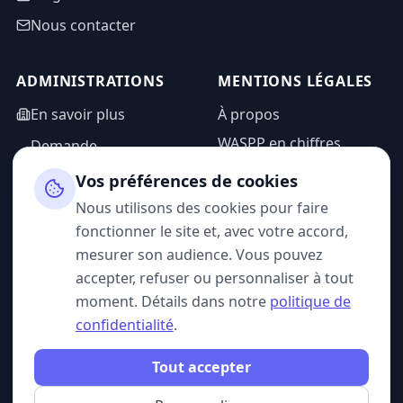
Nous contacter
ADMINISTRATIONS
MENTIONS LÉGALES
En savoir plus
À propos
WASPP en chiffres
Demande
d'information
Mentions légales
Vos préférences de cookies
Espace admin
Politique de
Nous utilisons des cookies pour faire
confidentialité
fonctionner le site et, avec votre accord,
CGU
mesurer son audience. Vous pouvez
accepter, refuser ou personnaliser à tout
moment. Détails dans notre
politique de
confidentialité
.
SUIVEZ-NOUS
Tout accepter