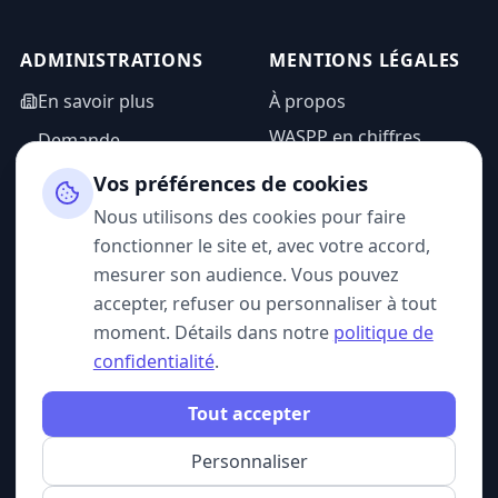
ADMINISTRATIONS
MENTIONS LÉGALES
En savoir plus
À propos
WASPP en chiffres
Demande
d'information
Mentions légales
Vos préférences de cookies
Espace admin
Politique de
Nous utilisons des cookies pour faire
confidentialité
fonctionner le site et, avec votre accord,
CGU
mesurer son audience. Vous pouvez
accepter, refuser ou personnaliser à tout
moment. Détails dans notre
politique de
confidentialité
.
SUIVEZ-NOUS
Tout accepter
Personnaliser
© 2026 WASPP. Tous droits réservés.