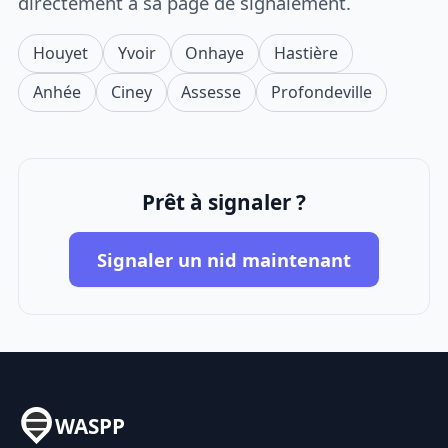
directement à sa page de signalement.
Houyet
Yvoir
Onhaye
Hastière
Anhée
Ciney
Assesse
Profondeville
Prêt à signaler ?
Signaler un nid maintenant
WASPP