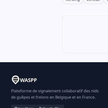
WASPP
Plateforme de signalement collaboratif des nids
de guêpes et frelons en Belgique et en France.