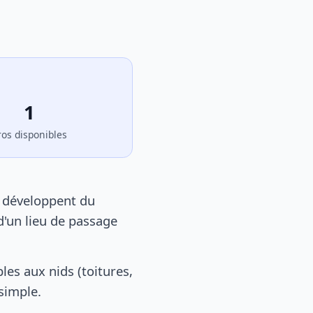
1
ros disponibles
e développent du
d'un lieu de passage
es aux nids (toitures,
 simple.