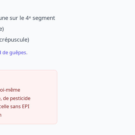
une sur le 4ᵉ segment
e)
 crépuscule)
d de guêpes
.
 soi-même
, de pesticide
celle sans EPI
m