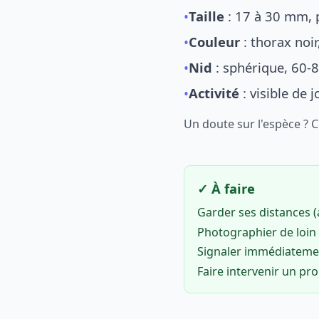
•
Taille
: 17 à 30 mm, p
•
Couleur
: thorax noi
•
Nid
: sphérique, 60-8
•
Activité
: visible de 
Un doute sur l'espèce ? 
✓ À faire
Garder ses distances 
Photographier de loin 
Signaler immédiatem
Faire intervenir un pr