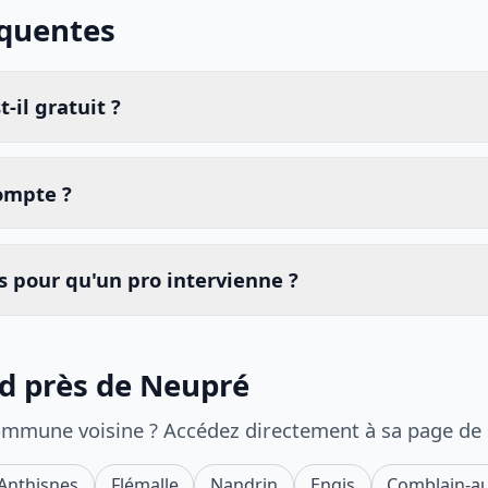
équentes
-il gratuit ?
compte ?
 pour qu'un pro intervienne ?
id près de Neupré
ommune voisine ? Accédez directement à sa page de
Anthisnes
Flémalle
Nandrin
Engis
Comblain-a