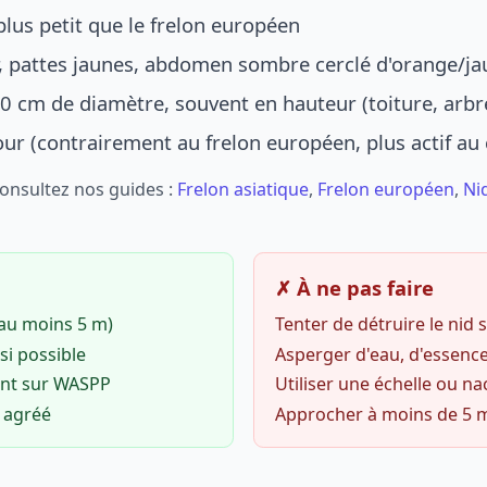
lus petit que le frelon européen
r, pattes jaunes, abdomen sombre cerclé d'orange/ja
0 cm de diamètre, souvent en hauteur (toiture, arbr
jour (contrairement au frelon européen, plus actif au
Consultez nos guides :
Frelon asiatique
,
Frelon européen
,
Ni
✗ À ne pas faire
(au moins 5 m)
Tenter de détruire le nid
si possible
Asperger d'eau, d'essence
ent sur WASPP
Utiliser une échelle ou na
o agréé
Approcher à moins de 5 