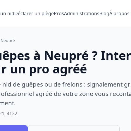
 un nid
Déclarer un piège
Pros
Administrations
Blog
À propos
Neupré
uêpes à Neupré ? Inte
ar un pro agréé
e nid de guêpes ou de frelons : signalement gr
ofessionnel agréé de votre zone vous recontac
ement.
21, 4122