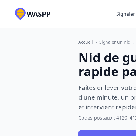
WASPP
Signaler
Accueil
›
Signaler un nid
›
Nid de g
rapide p
Faites enlever votr
d'une minute, un pr
et intervient rapid
Codes postaux : 4120, 41