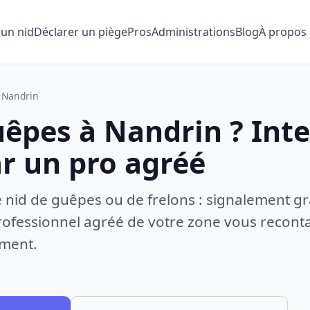
 un nid
Déclarer un piège
Pros
Administrations
Blog
À propos
Nandrin
uêpes à Nandrin ? Int
ar un pro agréé
e nid de guêpes ou de frelons : signalement gr
ofessionnel agréé de votre zone vous recontac
ement.