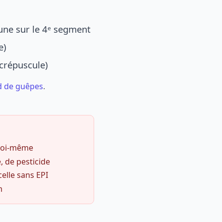
une sur le 4ᵉ segment
e)
 crépuscule)
d de guêpes
.
 soi-même
, de pesticide
celle sans EPI
m