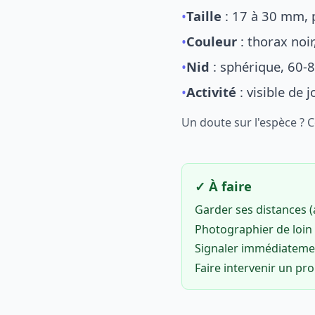
•
Taille
: 17 à 30 mm, p
•
Couleur
: thorax noi
•
Nid
: sphérique, 60-8
•
Activité
: visible de 
Un doute sur l'espèce ? 
✓ À faire
Garder ses distances 
Photographier de loin 
Signaler immédiatem
Faire intervenir un pr