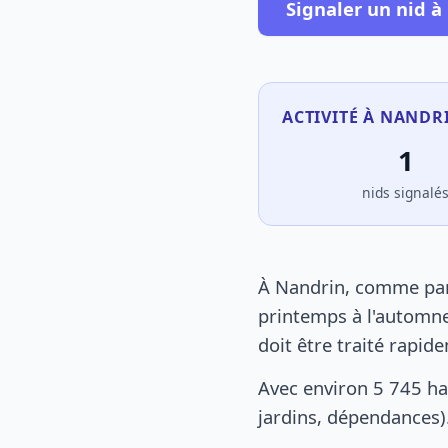
Signaler un nid à
ACTIVITÉ À NANDR
1
nids signalé
À Nandrin, comme part
printemps à l'automne
doit être traité rapid
Avec environ 5 745 ha
jardins, dépendances).