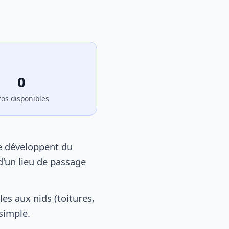
0
ros disponibles
se développent du
d'un lieu de passage
s aux nids (toitures,
 simple.