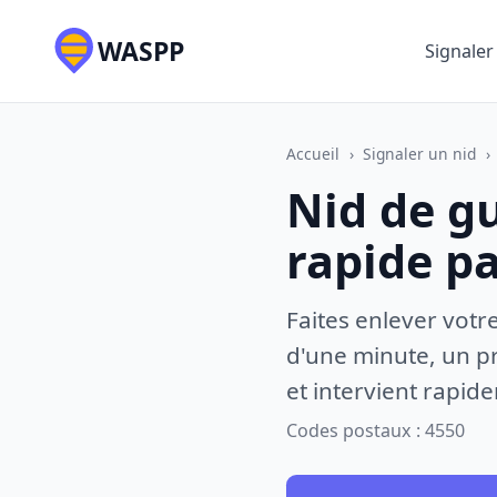
WASPP
Signaler
Accueil
›
Signaler un nid
›
Nid de g
rapide p
Faites enlever votr
d'une minute, un pr
et intervient rapid
Codes postaux : 4550