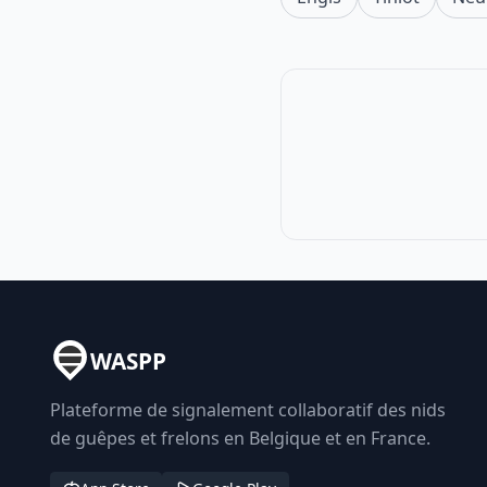
WASPP
Plateforme de signalement collaboratif des nids
de guêpes et frelons en Belgique et en France.