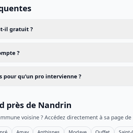
équentes
-il gratuit ?
compte ?
 pour qu'un pro intervienne ?
id près de Nandrin
ommune voisine ? Accédez directement à sa page de
pré
Amay
Anthisnes
Modave
Ouffet
Saint