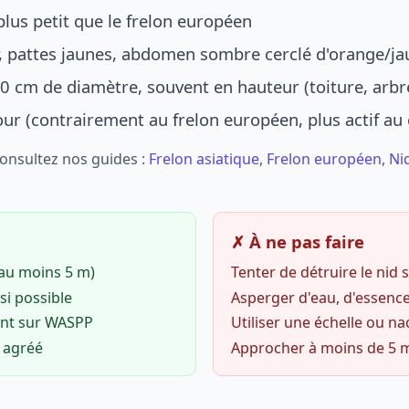
lus petit que le frelon européen
r, pattes jaunes, abdomen sombre cerclé d'orange/ja
0 cm de diamètre, souvent en hauteur (toiture, arbr
jour (contrairement au frelon européen, plus actif au
Consultez nos guides :
Frelon asiatique
,
Frelon européen
,
Ni
✗ À ne pas faire
(au moins 5 m)
Tenter de détruire le nid
si possible
Asperger d'eau, d'essence
ent sur WASPP
Utiliser une échelle ou na
o agréé
Approcher à moins de 5 