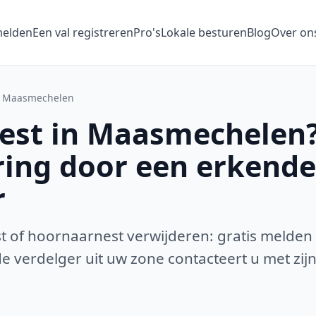
melden
Een val registreren
Pro's
Lokale besturen
Blog
Over on
Maasmechelen
st in Maasmechelen?
ring door een erkende
r
 of hoornaarnest verwijderen: gratis melden
 verdelger uit uw zone contacteert u met zijn