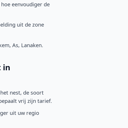
, hoe eenvoudiger de
lding uit de zone
kem, As, Lanaken.
 in
het nest, de soort
aalt vrij zijn tarief.
lger uit uw regio