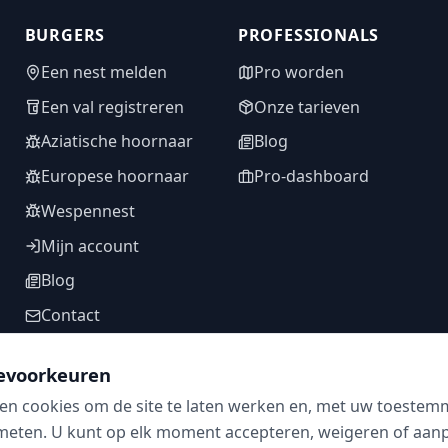
BURGERS
PROFESSIONALS
Een nest melden
Pro worden
Een val registreren
Onze tarieven
Aziatische hoornaar
Blog
Europese hoornaar
Pro-dashboard
Wespennest
Mijn account
Blog
Contact
evoorkeuren
en cookies om de site te laten werken en, met uw toestem
VOLG ONS
meten. U kunt op elk moment accepteren, weigeren of aanpa