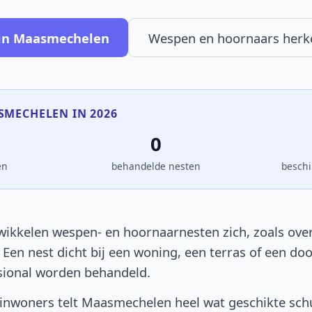
 in Maasmechelen
Wespen en hoornaars her
ASMECHELEN IN 2026
0
en
behandelde nesten
beschi
kkelen wespen- en hoornaarnesten zich, zoals overa
. Een nest dicht bij een woning, een terras of een d
sional worden behandeld.
inwoners telt Maasmechelen heel wat geschikte schu