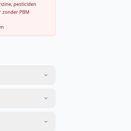
zine, pesticiden
r zonder PBM
en