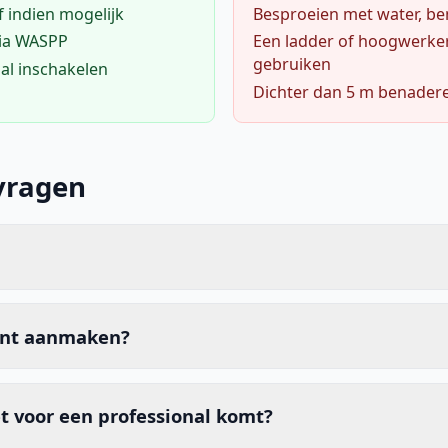
f indien mogelijk
Besproeien met water, ben
via WASPP
Een ladder of hoogwerke
gebruiken
al inschakelen
Dichter dan 5 m benader
vragen
unt aanmaken?
t voor een professional komt?