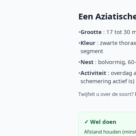
Een Aziatisc
•
Grootte
: 17 tot 30 
•
Kleur
: zwarte thorax
segment
•
Nest
: bolvormig, 60
•
Activiteit
: overdag a
schemering actief is)
Twijfelt u over de soort?
✓ Wel doen
Afstand houden (mins