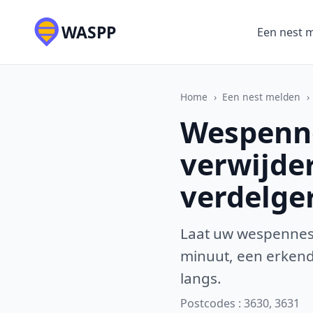
WASPP
Een nest 
Home
›
Een nest melden
›
Wespenne
verwijde
verdelge
Laat uw wespennest
minuut, een erkende
langs.
Postcodes : 3630, 3631