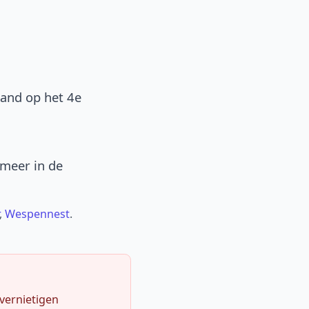
band op het 4e
 meer in de
,
Wespennest
.
 vernietigen