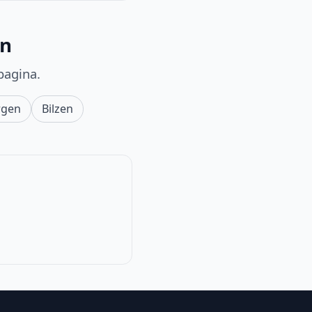
en
pagina.
rgen
Bilzen