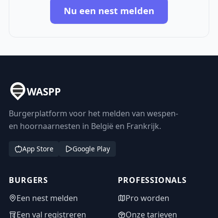
Nu een nest melden
WASPP
Burgerplatform voor het melden van wespen-
en hoornaarnesten in België en Frankrijk.
App Store
Google Play
BURGERS
PROFESSIONALS
Een nest melden
Pro worden
Een val registreren
Onze tarieven