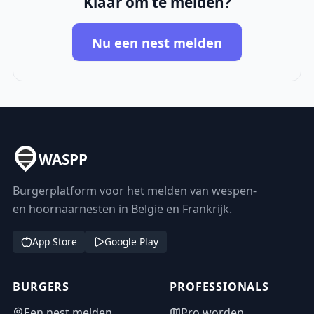
Klaar om te melden?
Nu een nest melden
WASPP
Burgerplatform voor het melden van wespen-
en hoornaarnesten in België en Frankrijk.
App Store
Google Play
BURGERS
PROFESSIONALS
Een nest melden
Pro worden