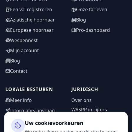
Een val registreren
Onze tarieven
Aziatische hoornaar
Blog
Europese hoornaar
Pro-dashboard
Wespennest
Mijn account
Blog
Contact
LOKALE BESTUREN
JURIDISCH
Meer info
Over ons
WASPP in cijfers
Informatieaanvraag
Wettelijke vermeldingen
Adminzone
Uw cookievoorkeuren
Privacybeleid
We gebruiken cookies om de site te laten