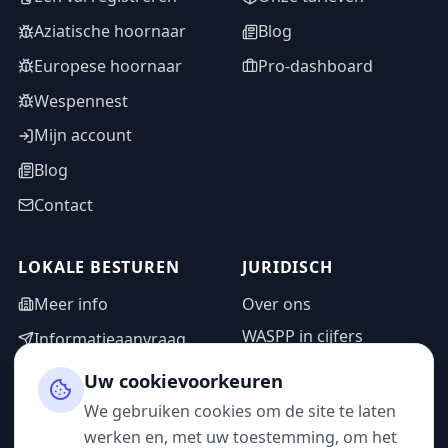
Aziatische hoornaar
Blog
Europese hoornaar
Pro-dashboard
Wespennest
Mijn account
Blog
Contact
LOKALE BESTUREN
JURIDISCH
Meer info
Over ons
WASPP in cijfers
Informatieaanvraag
Wettelijke vermeldingen
Adminzone
Uw cookievoorkeuren
Privacybeleid
We gebruiken cookies om de site te laten
Gebruiksvoorwaarden
werken en, met uw toestemming, om het