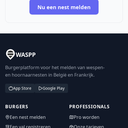
Nu een nest melden
WASPP
Burgerplatform voor het melden van wespen-
en hoornaarnesten in België en Frankrijk.
App Store
Google Play
BURGERS
PROFESSIONALS
Een nest melden
Pro worden
Een val registreren
Onze tarieven