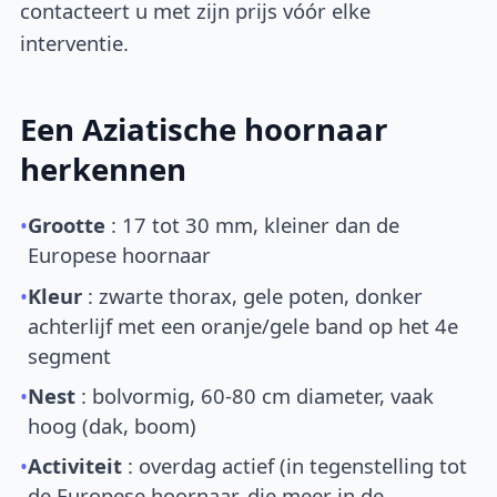
contacteert u met zijn prijs vóór elke
interventie.
Een Aziatische hoornaar
herkennen
•
Grootte
: 17 tot 30 mm, kleiner dan de
Europese hoornaar
•
Kleur
: zwarte thorax, gele poten, donker
achterlijf met een oranje/gele band op het 4e
segment
•
Nest
: bolvormig, 60-80 cm diameter, vaak
hoog (dak, boom)
•
Activiteit
: overdag actief (in tegenstelling tot
de Europese hoornaar, die meer in de