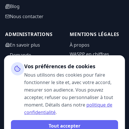
Blog
Nous contacter
ADMINISTRATIONS
MENTIONS LÉGALES
En savoir plus
À propos
WASPP en chiffres
Demande
d'information
Mentions légales
Vos préférences de cookies
Espace admin
Politique de
Nous utilisons des cookies pour faire
confidentialité
fonctionner le site et, avec votre accord,
CGU
mesurer son audience. Vous pouvez
accepter, refuser ou personnaliser à tout
moment. Détails dans notre
politique de
confidentialité
.
SUIVEZ-NOUS
Tout accepter