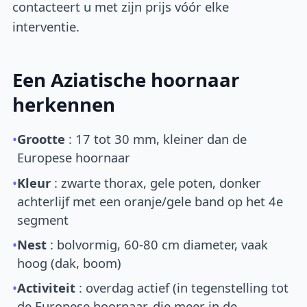
contacteert u met zijn prijs vóór elke
interventie.
Een Aziatische hoornaar
herkennen
•
Grootte
: 17 tot 30 mm, kleiner dan de
Europese hoornaar
•
Kleur
: zwarte thorax, gele poten, donker
achterlijf met een oranje/gele band op het 4e
segment
•
Nest
: bolvormig, 60-80 cm diameter, vaak
hoog (dak, boom)
•
Activiteit
: overdag actief (in tegenstelling tot
de Europese hoornaar, die meer in de