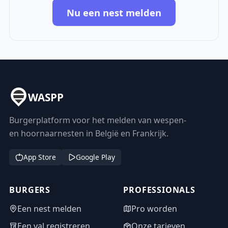
Nu een nest melden
WASPP
Burgerplatform voor het melden van wespen-
en hoornaarnesten in België en Frankrijk.
App Store
Google Play
BURGERS
PROFESSIONALS
Een nest melden
Pro worden
Een val registreren
Onze tarieven