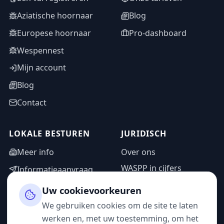
Aziatische hoornaar
Blog
Europese hoornaar
Pro-dashboard
Wespennest
Mijn account
Blog
Contact
LOKALE BESTUREN
JURIDISCH
Meer info
Over ons
WASPP in cijfers
Informatieaanvraag
Wettelijke vermeldingen
Adminzone
Uw cookievoorkeuren
Privacybeleid
We gebruiken cookies om de site te laten
Gebruiksvoorwaarden
werken en, met uw toestemming, om het