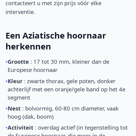
contacteert u met zijn prijs vóór elke
interventie.
Een Aziatische hoornaar
herkennen
•
Grootte
: 17 tot 30 mm, kleiner dan de
Europese hoornaar
•
Kleur
: zwarte thorax, gele poten, donker
achterlijf met een oranje/gele band op het 4e
segment
•
Nest
: bolvormig, 60-80 cm diameter, vaak
hoog (dak, boom)
•
Activiteit
: overdag actief (in tegenstelling tot
de Europese hoornaar, die meer in de