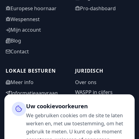
Europese hoornaar
Pro-dashboard
Wespennest
Mijn account
Blog
Contact
LOKALE BESTUREN
JURIDISCH
Meer info
Over ons
WASPP in cijfers
Informatieaanvraag
Wettelijke vermeldingen
Adminzone
Uw cookievoorkeuren
Privacybeleid
We gebruiken cookies om de site te laten
Gebruiksvoorwaarden
werken en, met uw toestemming, om het
gebruik te meten. U kunt op elk moment