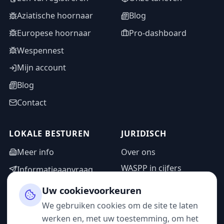
Aziatische hoornaar
Blog
Europese hoornaar
Pro-dashboard
Wespennest
Mijn account
Blog
Contact
LOKALE BESTUREN
JURIDISCH
Meer info
Over ons
WASPP in cijfers
Informatieaanvraag
Wettelijke vermeldingen
Adminzone
Uw cookievoorkeuren
Privacybeleid
We gebruiken cookies om de site te laten
Gebruiksvoorwaarden
werken en, met uw toestemming, om het