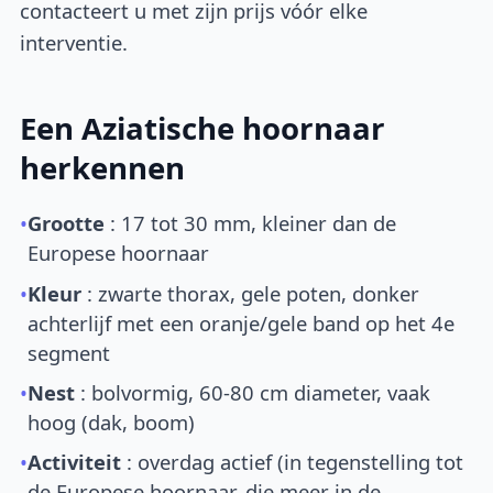
contacteert u met zijn prijs vóór elke
interventie.
Een Aziatische hoornaar
herkennen
•
Grootte
: 17 tot 30 mm, kleiner dan de
Europese hoornaar
•
Kleur
: zwarte thorax, gele poten, donker
achterlijf met een oranje/gele band op het 4e
segment
•
Nest
: bolvormig, 60-80 cm diameter, vaak
hoog (dak, boom)
•
Activiteit
: overdag actief (in tegenstelling tot
de Europese hoornaar, die meer in de