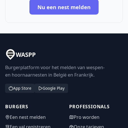
Nu een nest melden
WASPP
Burgerplatform voor het melden van wespen-
en hoornaarnesten in België en Frankrijk.
App Store
Google Play
BURGERS
PROFESSIONALS
Een nest melden
Pro worden
Een val registreren
Onze tarieven