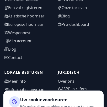
Een val registreren
Onze tarieven
Aziatische hoornaar
Blog
Europese hoornaar
Pro-dashboard
Wespennest
Mijn account
Blog
Contact
LOKALE BESTUREN
JURIDISCH
Meer info
Over ons
WASPP in cijfers
Informatieaanvraag
Wettelijke vermeldingen
Adminzone
Uw cookievoorkeuren
Privacybeleid
We gebruiken cookies om de site te laten