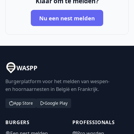
Klaar om te melden?
Nu een nest melden
WASPP
Burgerplatform voor het melden van wespen-
en hoornaarnesten in België en Frankrijk.
App Store
Google Play
BURGERS
PROFESSIONALS
Een nest melden
Pro worden