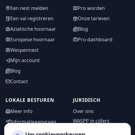
Een nest melden
Pro worden
Een val registreren
Onze tarieven
Aziatische hoornaar
Blog
Europese hoornaar
Pro-dashboard
Wespennest
Mijn account
Blog
Contact
LOKALE BESTUREN
JURIDISCH
Meer info
Over ons
WASPP in cijfers
Informatieaanvraag
Wettelijke vermeldingen
Adminzone
Uw cookievoorkeuren