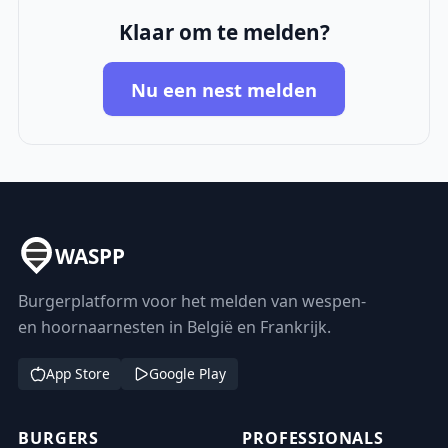
Klaar om te melden?
Nu een nest melden
WASPP
Burgerplatform voor het melden van wespen-
en hoornaarnesten in België en Frankrijk.
App Store
Google Play
BURGERS
PROFESSIONALS