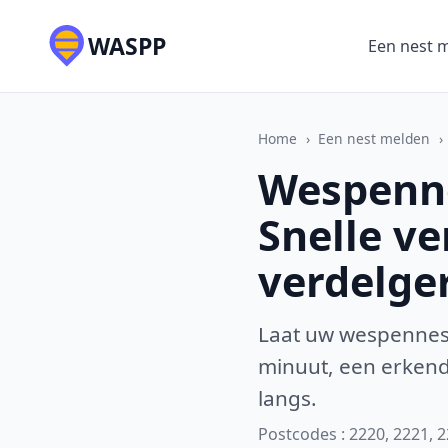
WASPP
Een nest 
Home
›
Een nest melden
›
Wespenne
Snelle v
verdelge
Laat uw wespennest
minuut, een erkende
langs.
Postcodes : 2220, 2221, 