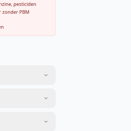
zine, pesticiden
r zonder PBM
en