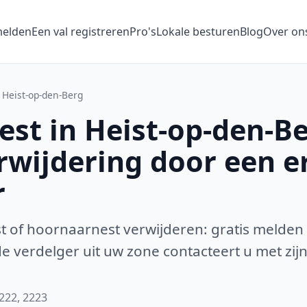
melden
Een val registreren
Pro's
Lokale besturen
Blog
Over on
Heist-op-den-Berg
st in Heist-op-den-B
erwijdering door een 
r
 of hoornaarnest verwijderen: gratis melden
 verdelger uit uw zone contacteert u met zijn
2222, 2223