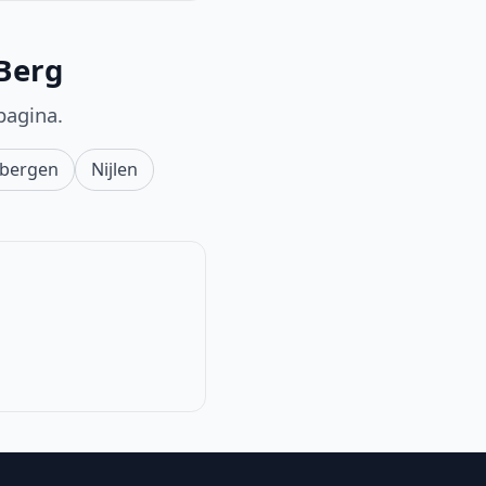
-Berg
pagina.
rbergen
Nijlen