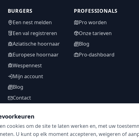
BURGERS
PROFESSIONALS
Een nest melden
Pro worden
Een val registreren
Onze tarieven
Aziatische hoornaar
Blog
Europese hoornaar
Pro-dashboard
Wespennest
Mijn account
Blog
Contact
evoorkeuren
en cookies om de site te laten werken en, met uw toestem
VOLG ONS
meten. U kunt op elk moment accepteren, weigeren of aanpa