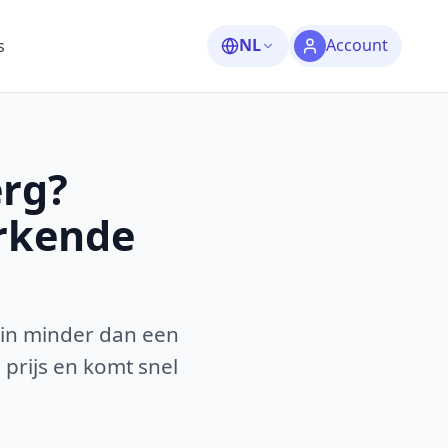
NL
Account
s
erg?
erkende
 in minder dan een
 prijs en komt snel