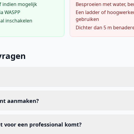
f indien mogelijk
Besproeien met water, ben
via WASPP
Een ladder of hoogwerke
gebruiken
al inschakelen
Dichter dan 5 m benader
vragen
unt aanmaken?
t voor een professional komt?