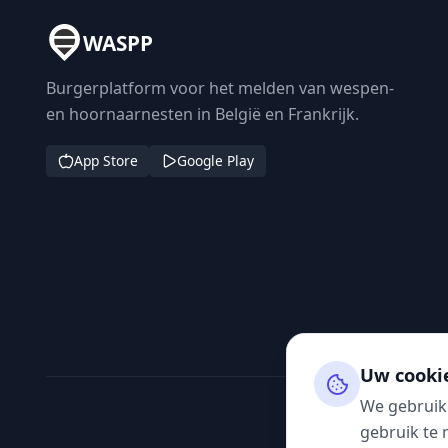
WASPP
Burgerplatform voor het melden van wespen-
en hoornaarnesten in België en Frankrijk.
App Store
Google Play
Uw cooki
We gebruik
gebruik te 