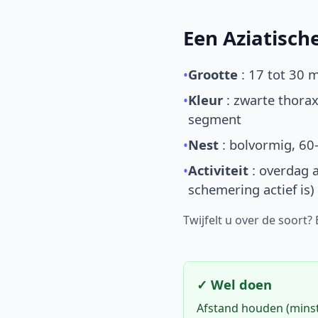
Een Aziatisc
•
Grootte
: 17 tot 30 
•
Kleur
: zwarte thorax
segment
•
Nest
: bolvormig, 60
•
Activiteit
: overdag a
schemering actief is)
Twijfelt u over de soort?
✓ Wel doen
Afstand houden (mins