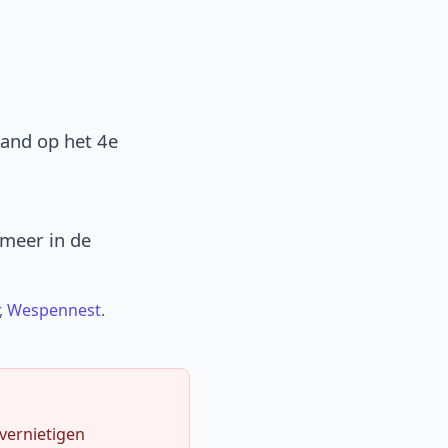
band op het 4e
 meer in de
,
Wespennest
.
 vernietigen