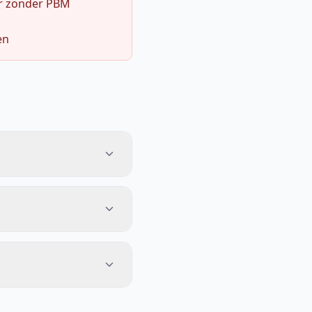
r zonder PBM
en