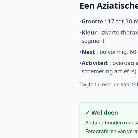
Een Aziatisc
•
Grootte
: 17 tot 30 
•
Kleur
: zwarte thorax
segment
•
Nest
: bolvormig, 60
•
Activiteit
: overdag a
schemering actief is)
Twijfelt u over de soort?
✓ Wel doen
Afstand houden (mins
Fotograferen van vera