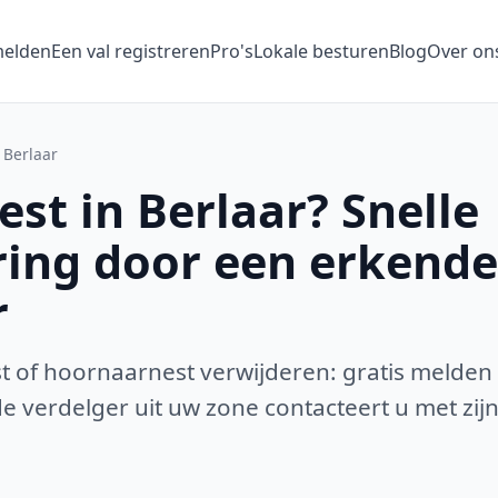
melden
Een val registreren
Pro's
Lokale besturen
Blog
Over on
Berlaar
st in Berlaar? Snelle
ring door een erkende
r
 of hoornaarnest verwijderen: gratis melden
 verdelger uit uw zone contacteert u met zijn