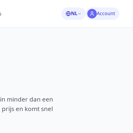
NL
Account
s
 in minder dan een
 prijs en komt snel