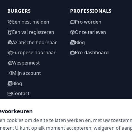
BURGERS
PROFESSIONALS
Een nest melden
Pro worden
Een val registreren
Onze tarieven
Aziatische hoornaar
Blog
Europese hoornaar
Pro-dashboard
Wespennest
Mijn account
Blog
Contact
evoorkeuren
en cookies om de site te laten werken en, met uw toestem
VOLG ONS
meten. U kunt op elk moment accepteren, weigeren of aanpa