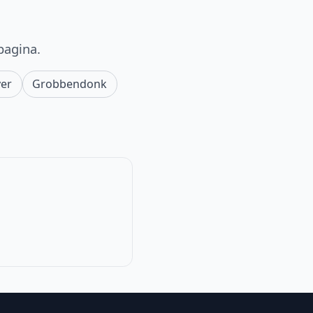
pagina.
ver
Grobbendonk