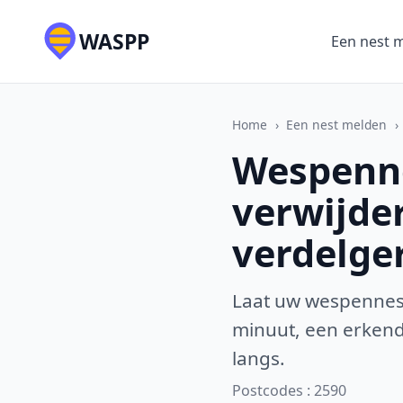
WASPP
Een nest 
Home
›
Een nest melden
›
Wespenne
verwijde
verdelge
Laat uw wespennest
minuut, een erkende
langs.
Postcodes : 2590