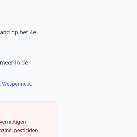
band op het 4e
 meer in de
,
Wespennest
.
 vernietigen
zine, pesticiden