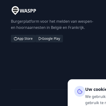
WASPP
Burgerplatform voor het melden van wespen-
en hoornaarnesten in België en Frankrijk.
App Store
Google Play
Uw cooki
We gebruik
gebruik te 