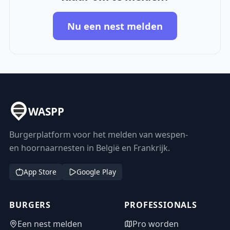
Nu een nest melden
WASPP
Burgerplatform voor het melden van wespen-
en hoornaarnesten in België en Frankrijk.
App Store
Google Play
BURGERS
PROFESSIONALS
Een nest melden
Pro worden