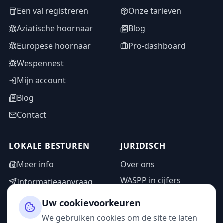
Een val registreren
Onze tarieven
Aziatische hoornaar
Blog
Europese hoornaar
Pro-dashboard
Wespennest
Mijn account
Blog
Contact
LOKALE BESTUREN
JURIDISCH
Meer info
Over ons
WASPP in cijfers
Informatieaanvraag
Wettelijke vermeldingen
Adminzone
Uw cookievoorkeuren
Privacybeleid
We gebruiken cookies om de site te laten