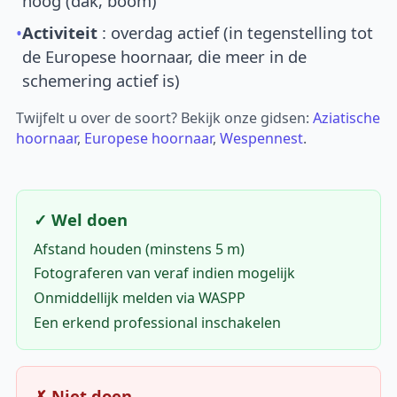
hoog (dak, boom)
•
Activiteit
: overdag actief (in tegenstelling tot
de Europese hoornaar, die meer in de
schemering actief is)
Twijfelt u over de soort? Bekijk onze gidsen:
Aziatische
hoornaar
,
Europese hoornaar
,
Wespennest
.
✓ Wel doen
Afstand houden (minstens 5 m)
Fotograferen van veraf indien mogelijk
Onmiddellijk melden via WASPP
Een erkend professional inschakelen
✗ Niet doen