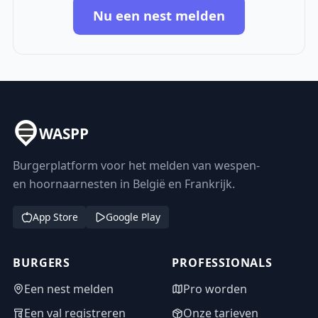
Nu een nest melden
WASPP
Burgerplatform voor het melden van wespen-
en hoornaarnesten in België en Frankrijk.
App Store
Google Play
BURGERS
PROFESSIONALS
Een nest melden
Pro worden
Een val registreren
Onze tarieven