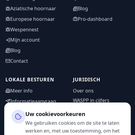
Aziatische hoornaar
Blog
Europese hoornaar
Pro-dashboard
Wespennest
Mijn account
Blog
Contact
LOKALE BESTUREN
JURIDISCH
Meer info
Over ons
WASPP in cijfers
Informatieaanvraag
Wettelijke vermeldingen
Adminzone
Uw cookievoorkeuren
Privacybeleid
We gebruiken cookies om de site te laten
Gebruiksvoorwaarden
werken en, met uw toestemming, om het