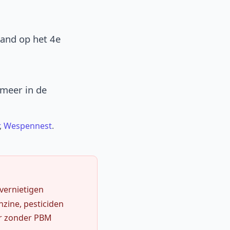
band op het 4e
 meer in de
,
Wespennest
.
 vernietigen
zine, pesticiden
r zonder PBM