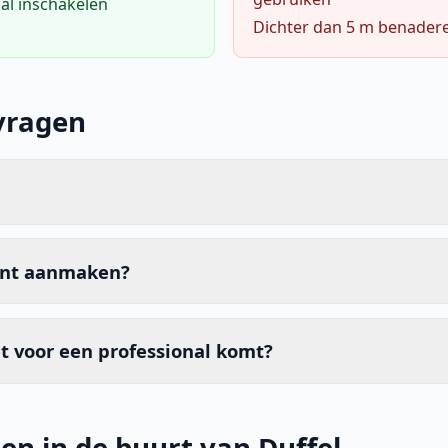
al inschakelen
Dichter dan 5 m benader
vragen
unt aanmaken?
t voor een professional komt?
en in de buurt van Duffel