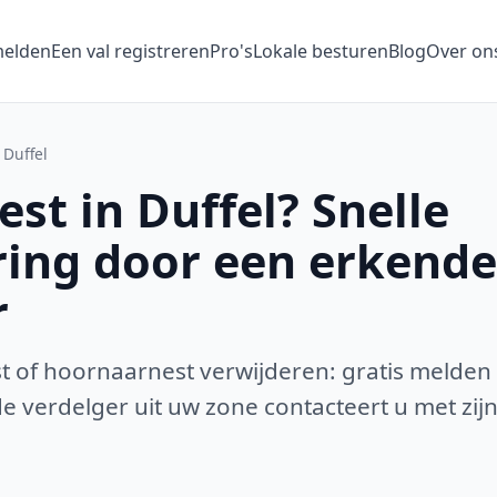
melden
Een val registreren
Pro's
Lokale besturen
Blog
Over on
Duffel
st in Duffel? Snelle
ring door een erkende
r
 of hoornaarnest verwijderen: gratis melden
 verdelger uit uw zone contacteert u met zijn