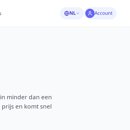
NL
Account
s
 in minder dan een
 prijs en komt snel