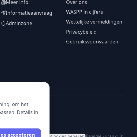
Meer info
Over ons
WASPP in cijfers
Informatieaanvraag
Wettelijke vermeldingen
Adminzone
Privacybeleid
Gebruiksvoorwaarden
ming, om het
ssen. Details in
les accepteren
Cookies beheren
België · Frankrijk