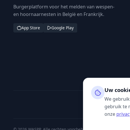
Burgerplatform voor het melden van wespen-
en hoornaarnesten in België en Frankrijk.
App Store
Google Play
Uw cooki
We gebruik
gebruik te 
onze
privac
© 2026 WASPP. Alle rechten voorbehouden.