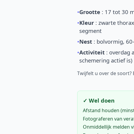
•
Grootte
: 17 tot 30 
•
Kleur
: zwarte thorax
segment
•
Nest
: bolvormig, 60
•
Activiteit
: overdag a
schemering actief is)
Twijfelt u over de soort?
✓ Wel doen
Afstand houden (mins
Fotograferen van vera
Onmiddellijk melden 