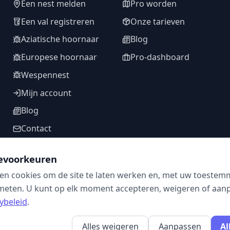
Een nest melden
Pro worden
Een val registreren
Onze tarieven
Aziatische hoornaar
Blog
Europese hoornaar
Pro-dashboard
Wespennest
Mijn account
Blog
Contact
evoorkeuren
en cookies om de site te laten werken en, met uw toestem
VOLG ONS
meten. U kunt op elk moment accepteren, weigeren of aanpa
ybeleid
.
Alles weigeren
Aanpassen
Al