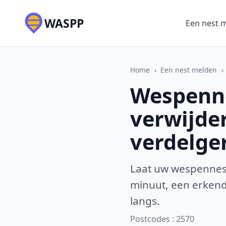
WASPP
Een nest 
Home
›
Een nest melden
›
Wespenne
verwijde
verdelge
Laat uw wespennest
minuut, een erkende
langs.
Postcodes : 2570