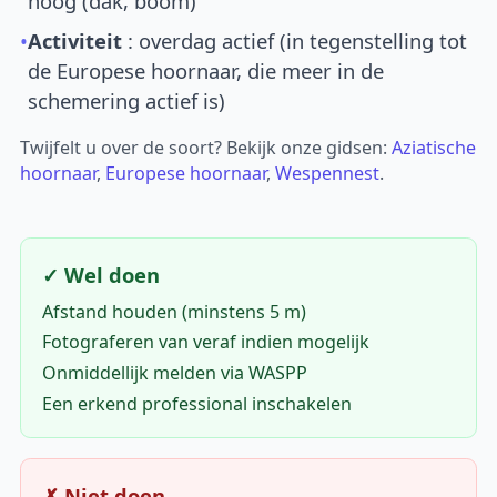
hoog (dak, boom)
•
Activiteit
: overdag actief (in tegenstelling tot
de Europese hoornaar, die meer in de
schemering actief is)
Twijfelt u over de soort? Bekijk onze gidsen:
Aziatische
hoornaar
,
Europese hoornaar
,
Wespennest
.
✓ Wel doen
Afstand houden (minstens 5 m)
Fotograferen van veraf indien mogelijk
Onmiddellijk melden via WASPP
Een erkend professional inschakelen
✗ Niet doen