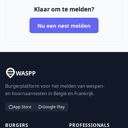
Klaar om te melden?
Nu een nest melden
WASPP
Burgerplatform voor het melden van wespen-
en hoornaarnesten in België en Frankrijk.
App Store
Google Play
BURGERS
PROFESSIONALS