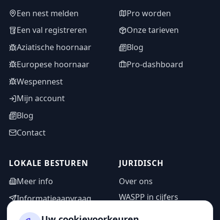
Een nest melden
Pro worden
Een val registreren
Onze tarieven
Aziatische hoornaar
Blog
Europese hoornaar
Pro-dashboard
Wespennest
Mijn account
Blog
Contact
LOKALE BESTUREN
JURIDISCH
Meer info
Over ons
WASPP in cijfers
Informatieaanvraag
Wettelijke vermeldingen
Adminzone
Uw cookievoorkeuren