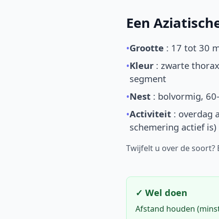
Een Aziatisc
•
Grootte
: 17 tot 30 
•
Kleur
: zwarte thorax
segment
•
Nest
: bolvormig, 60
•
Activiteit
: overdag a
schemering actief is)
Twijfelt u over de soort?
✓ Wel doen
Afstand houden (mins