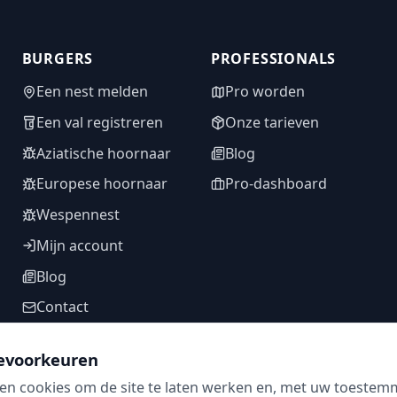
BURGERS
PROFESSIONALS
Een nest melden
Pro worden
Een val registreren
Onze tarieven
Aziatische hoornaar
Blog
Europese hoornaar
Pro-dashboard
Wespennest
Mijn account
Blog
Contact
evoorkeuren
en cookies om de site te laten werken en, met uw toestem