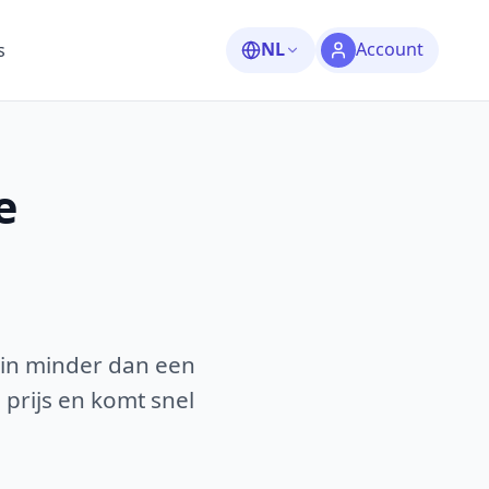
NL
Account
s
e
 in minder dan een
 prijs en komt snel