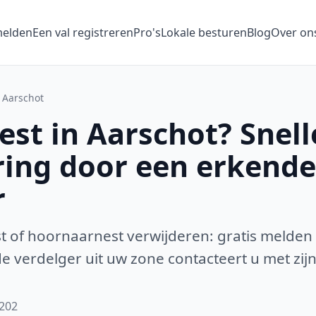
melden
Een val registreren
Pro's
Lokale besturen
Blog
Over on
Aarschot
st in Aarschot? Snell
ring door een erkende
r
 of hoornaarnest verwijderen: gratis melden
 verdelger uit uw zone contacteert u met zijn
3202