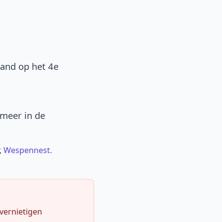
band op het 4e
 meer in de
,
Wespennest
.
 vernietigen