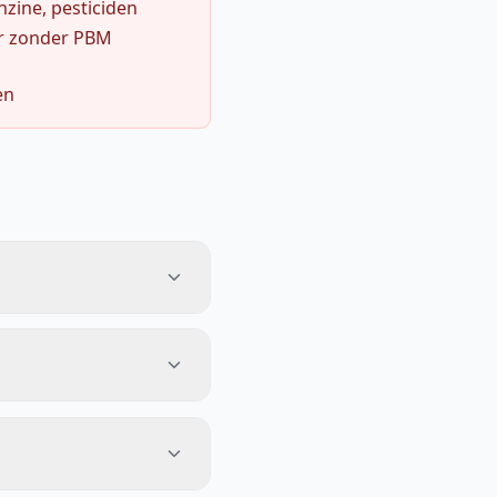
zine, pesticiden
r zonder PBM
en