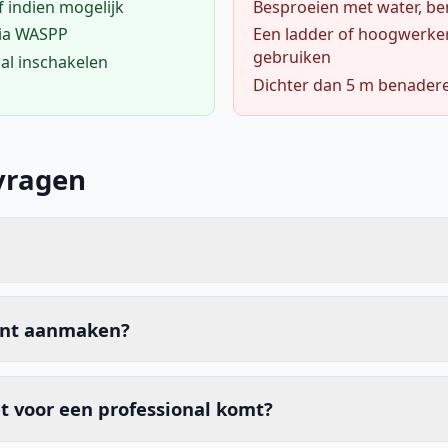
f indien mogelijk
Besproeien met water, ben
via WASPP
Een ladder of hoogwerke
gebruiken
al inschakelen
Dichter dan 5 m benader
vragen
unt aanmaken?
t voor een professional komt?