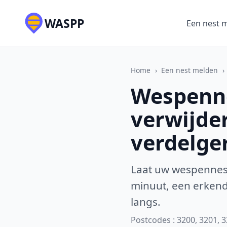
WASPP
Een nest 
Home
›
Een nest melden
›
Wespenne
verwijde
verdelge
Laat uw wespennest
minuut, een erkende
langs.
Postcodes : 3200, 3201, 