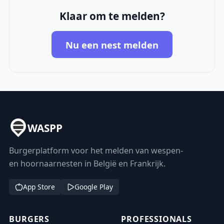
Klaar om te melden?
Nu een nest melden
WASPP
Burgerplatform voor het melden van wespen-
en hoornaarnesten in België en Frankrijk.
App Store
Google Play
BURGERS
PROFESSIONALS