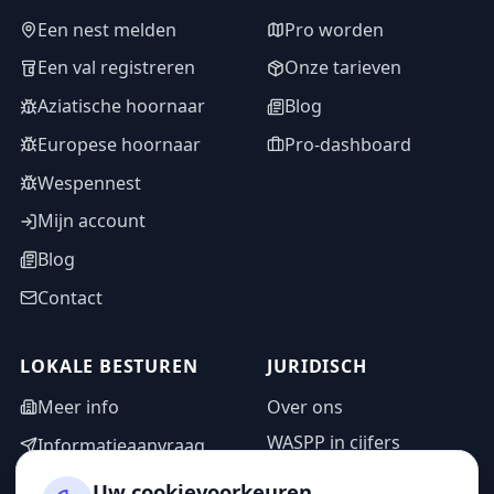
Een nest melden
Pro worden
Een val registreren
Onze tarieven
Aziatische hoornaar
Blog
Europese hoornaar
Pro-dashboard
Wespennest
Mijn account
Blog
Contact
LOKALE BESTUREN
JURIDISCH
Meer info
Over ons
WASPP in cijfers
Informatieaanvraag
Wettelijke vermeldingen
Adminzone
Uw cookievoorkeuren