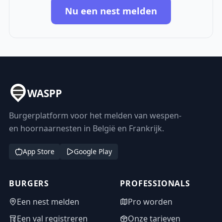
Nu een nest melden
WASPP
Burgerplatform voor het melden van wespen-
en hoornaarnesten in België en Frankrijk.
App Store
Google Play
BURGERS
PROFESSIONALS
Een nest melden
Pro worden
Een val registreren
Onze tarieven