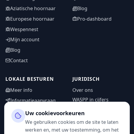
Aziatische hoornaar
Blog
Europese hoornaar
Pro-dashboard
Wespennest
Mijn account
Blog
Contact
LOKALE BESTUREN
JURIDISCH
Meer info
Over ons
WASPP in cijfers
Informatieaanvraag
Wettelijke vermeldingen
Adminzone
Uw cookievoorkeuren
Privacybeleid
We gebruiken cookies om de site te laten
Gebruiksvoorwaarden
werken en, met uw toestemming, om het