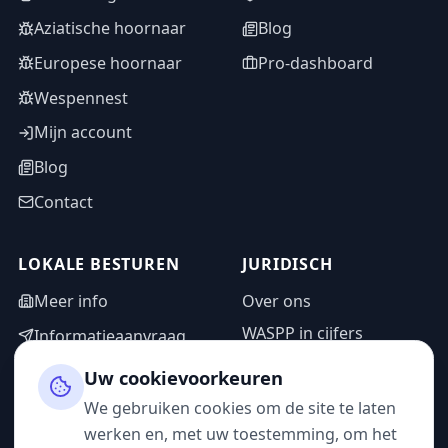
Aziatische hoornaar
Blog
Europese hoornaar
Pro-dashboard
Wespennest
Mijn account
Blog
Contact
LOKALE BESTUREN
JURIDISCH
Meer info
Over ons
WASPP in cijfers
Informatieaanvraag
Wettelijke vermeldingen
Adminzone
Uw cookievoorkeuren
Privacybeleid
We gebruiken cookies om de site te laten
Gebruiksvoorwaarden
werken en, met uw toestemming, om het