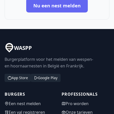
Nu een nest melden
WASPP
Burgerplatform voor het melden van wespen-
en hoornaarnesten in België en Frankrijk.
App Store
Google Play
BURGERS
PROFESSIONALS
Een nest melden
Pro worden
Een val registreren
Onze tarieven