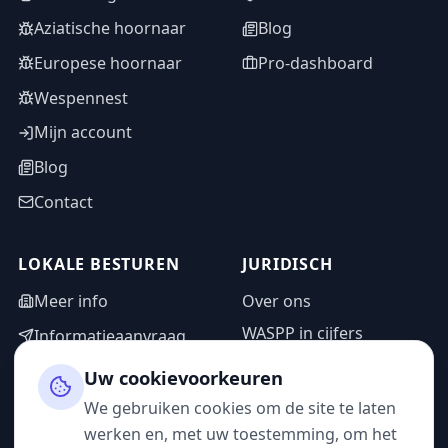
Aziatische hoornaar
Blog
Europese hoornaar
Pro-dashboard
Wespennest
Mijn account
Blog
Contact
LOKALE BESTUREN
JURIDISCH
Meer info
Over ons
WASPP in cijfers
Informatieaanvraag
Wettelijke vermeldingen
Adminzone
Uw cookievoorkeuren
Privacybeleid
We gebruiken cookies om de site te laten
Gebruiksvoorwaarden
werken en, met uw toestemming, om het