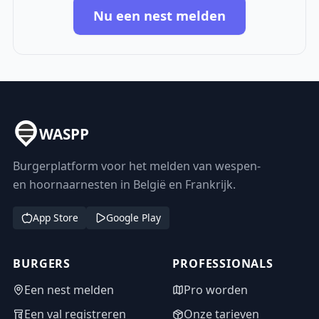
Nu een nest melden
WASPP
Burgerplatform voor het melden van wespen-
en hoornaarnesten in België en Frankrijk.
App Store
Google Play
BURGERS
PROFESSIONALS
Een nest melden
Pro worden
Een val registreren
Onze tarieven