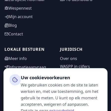
Wespennest
Mijn account
Blog
Contact
LOKALE BESTUREN
JURIDISCH
Meer info
Over ons
WASPP in cijfers
Informatieaanvraag
Wettelijke vermeldingen
Adminzone
Uw cookievoorkeuren
Privacybeleid
We gebruiken cookies om de site te laten
Gebruiksvoorwaarden
werken en, met uw toestemming, om het
gebruik te meten. U kunt op elk moment
accepteren, weigeren of aanpassen.
Details in onze
privacybeleid
.