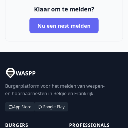
Klaar om te melden?
Nu een nest melden
WASPP
Burgerplatform voor het melden van wespen-
en hoornaarnesten in België en Frankrijk.
App Store
Google Play
BURGERS
PROFESSIONALS