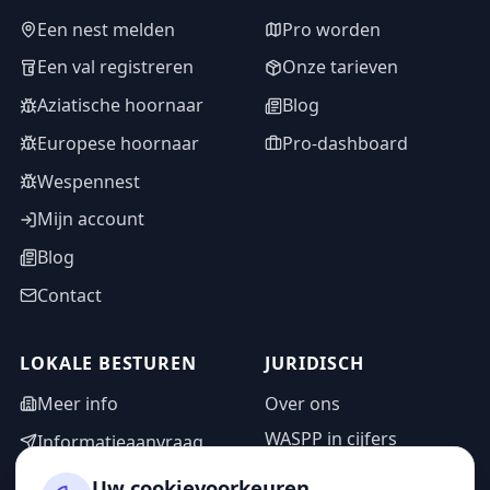
Een nest melden
Pro worden
Een val registreren
Onze tarieven
Aziatische hoornaar
Blog
Europese hoornaar
Pro-dashboard
Wespennest
Mijn account
Blog
Contact
LOKALE BESTUREN
JURIDISCH
Meer info
Over ons
WASPP in cijfers
Informatieaanvraag
Wettelijke vermeldingen
Adminzone
Uw cookievoorkeuren