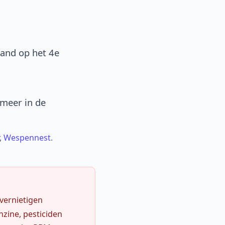
band op het 4e
 meer in de
,
Wespennest
.
 vernietigen
zine, pesticiden