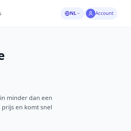
NL
Account
s
e
 in minder dan een
 prijs en komt snel