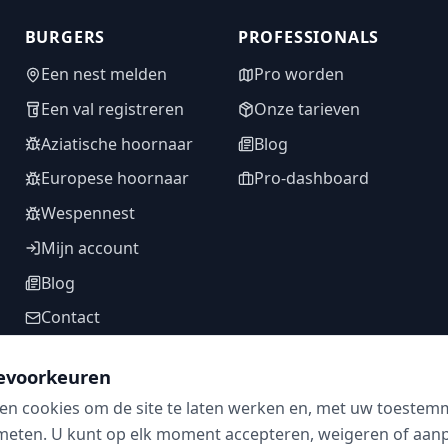
BURGERS
PROFESSIONALS
Een nest melden
Pro worden
Een val registreren
Onze tarieven
Aziatische hoornaar
Blog
Europese hoornaar
Pro-dashboard
Wespennest
Mijn account
Blog
Contact
evoorkeuren
en cookies om de site te laten werken en, met uw toestem
VOLG ONS
meten. U kunt op elk moment accepteren, weigeren of aanpa