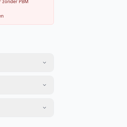
r zonder PBM
en