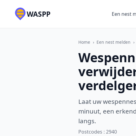
WASPP
Een nest 
Home
›
Een nest melden
›
Wespenne
verwijde
verdelge
Laat uw wespennest
minuut, een erkende
langs.
Postcodes : 2940