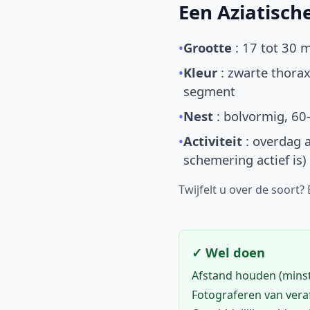
Een Aziatisc
•
Grootte
: 17 tot 30 
•
Kleur
: zwarte thorax
segment
•
Nest
: bolvormig, 60
•
Activiteit
: overdag a
schemering actief is)
Twijfelt u over de soort?
✓ Wel doen
Afstand houden (mins
Fotograferen van vera