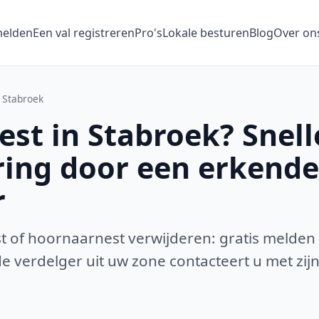
melden
Een val registreren
Pro's
Lokale besturen
Blog
Over on
Stabroek
st in Stabroek? Snell
ring door een erkende
r
 of hoornaarnest verwijderen: gratis melden
 verdelger uit uw zone contacteert u met zijn