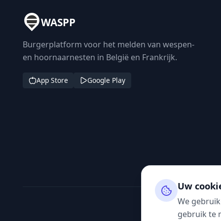
WASPP
Burgerplatform voor het melden van wespen-
en hoornaarnesten in België en Frankrijk.
App Store
Google Play
Uw cooki
We gebruik
gebruik te 