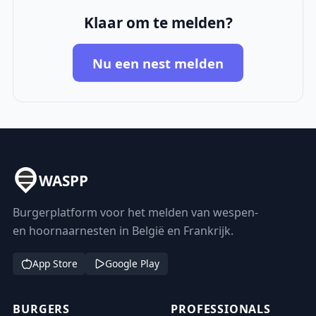
Klaar om te melden?
Nu een nest melden
WASPP
Burgerplatform voor het melden van wespen-
en hoornaarnesten in België en Frankrijk.
App Store
Google Play
BURGERS
PROFESSIONALS