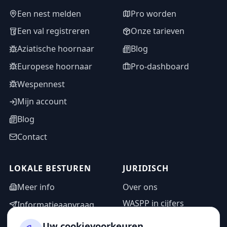
Een nest melden
Pro worden
Een val registreren
Onze tarieven
Aziatische hoornaar
Blog
Europese hoornaar
Pro-dashboard
Wespennest
Mijn account
Blog
Contact
LOKALE BESTUREN
JURIDISCH
Meer info
Over ons
WASPP in cijfers
Informatieaanvraag
Wettelijke vermeldingen
Adminzone
Uw cookievoorkeuren