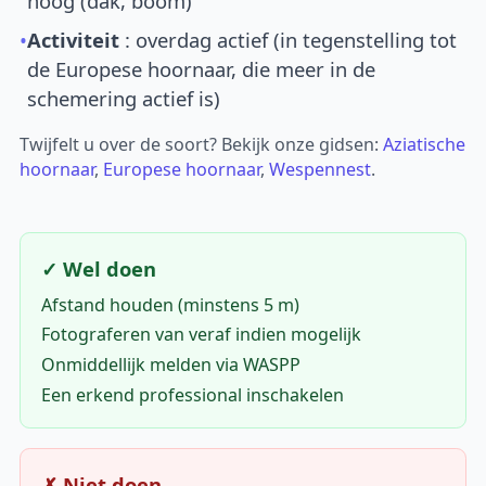
hoog (dak, boom)
•
Activiteit
: overdag actief (in tegenstelling tot
de Europese hoornaar, die meer in de
schemering actief is)
Twijfelt u over de soort? Bekijk onze gidsen:
Aziatische
hoornaar
,
Europese hoornaar
,
Wespennest
.
✓ Wel doen
Afstand houden (minstens 5 m)
Fotograferen van veraf indien mogelijk
Onmiddellijk melden via WASPP
Een erkend professional inschakelen
✗ Niet doen