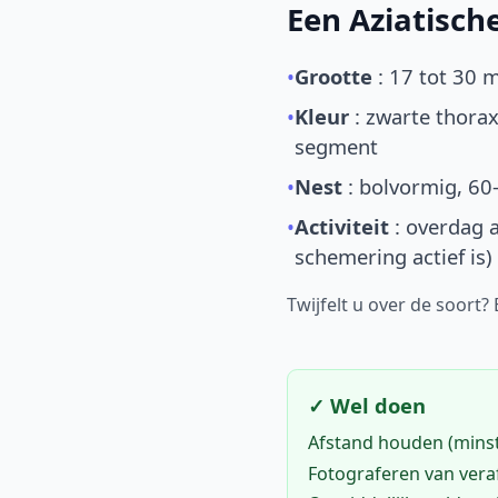
Een Aziatisc
•
Grootte
: 17 tot 30 
•
Kleur
: zwarte thorax
segment
•
Nest
: bolvormig, 60
•
Activiteit
: overdag a
schemering actief is)
Twijfelt u over de soort?
✓ Wel doen
Afstand houden (mins
Fotograferen van vera