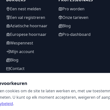
Een nest melden
Pro worden
Een val registreren
Onze tarieven
Aziatische hoornaar
Blog
Europese hoornaar
Pro-dashboard
Wespennest
Mijn account
Blog
Contact
evoorkeuren
en cookies om de site te laten werken en, met uw toestem
VOLG ONS
meten. U kunt op elk moment accepteren, weigeren of aanpa
ybeleid
.