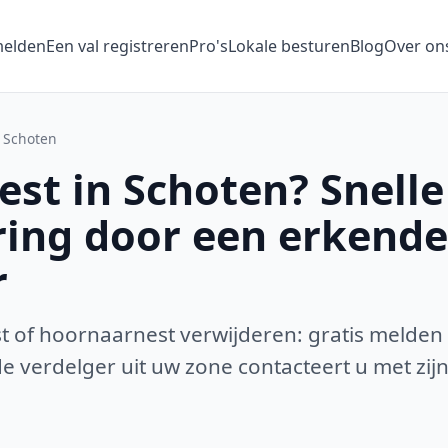
melden
Een val registreren
Pro's
Lokale besturen
Blog
Over on
Schoten
st in Schoten? Snelle
ring door een erkende
r
 of hoornaarnest verwijderen: gratis melden
 verdelger uit uw zone contacteert u met zijn