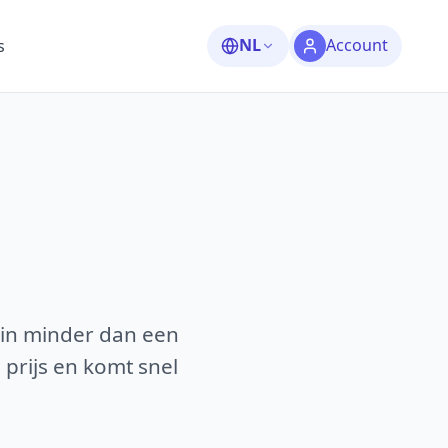
NL
Account
s
 in minder dan een
 prijs en komt snel