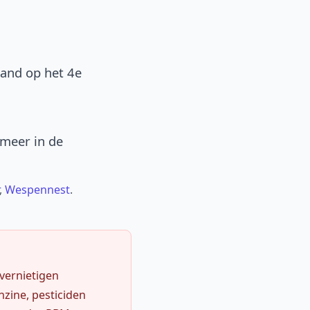
band op het 4e
 meer in de
,
Wespennest
.
 vernietigen
zine, pesticiden