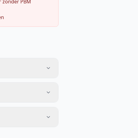
r zonder PBM
en