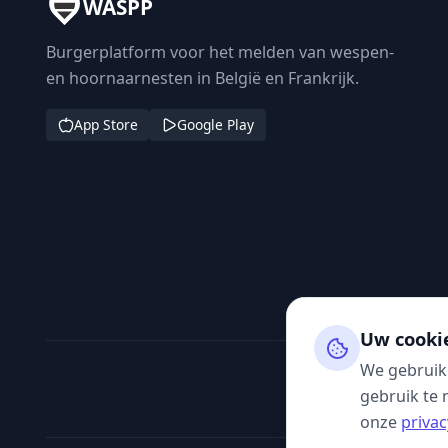
WASPP
Burgerplatform voor het melden van wespen-
en hoornaarnesten in België en Frankrijk.
App Store
Google Play
Uw cooki
We gebruik
gebruik te 
onze
privac