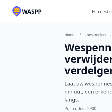
WASPP
Een nest 
Home
›
Een nest melden
›
Wespenne
verwijde
verdelge
Laat uw wespennest
minuut, een erkende
langs.
Postcodes : 2900