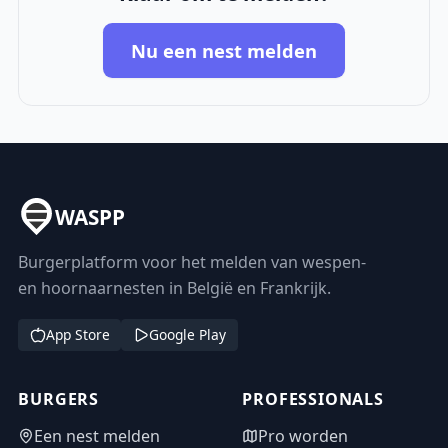
Nu een nest melden
WASPP
Burgerplatform voor het melden van wespen-
en hoornaarnesten in België en Frankrijk.
App Store
Google Play
BURGERS
PROFESSIONALS
Een nest melden
Pro worden