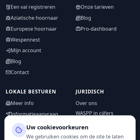
Een val registreren
Onze tarieven
Aziatische hoornaar
Blog
Europese hoornaar
Pro-dashboard
Wespennest
Mijn account
Blog
Contact
LOKALE BESTUREN
JURIDISCH
Meer info
Over ons
WASPP in cijfers
Informatieaanvraag
Wettelijke vermeldingen
Adminzone
Uw cookievoorkeuren
Privacybeleid
We gebruiken cookies om de site te laten