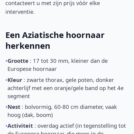
contacteert u met zijn prijs vóór elke
interventie.
Een Aziatische hoornaar
herkennen
•
Grootte
: 17 tot 30 mm, kleiner dan de
Europese hoornaar
•
Kleur
: zwarte thorax, gele poten, donker
achterlijf met een oranje/gele band op het 4e
segment
•
Nest
: bolvormig, 60-80 cm diameter, vaak
hoog (dak, boom)
•
Activiteit
: overdag actief (in tegenstelling tot
de Europese hoornaar, die meer in de