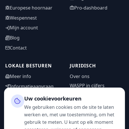
Europese hoornaar
Pro-dashboard
Wespennest
Mijn account
Blog
Contact
LOKALE BESTUREN
JURIDISCH
Meer info
Over ons
WASPP in cijfers
Informatieaanvraag
Wettelijke vermeldingen
Adminzone
Uw cookievoorkeuren
Privacybeleid
We gebruiken cookies om de site te laten
Gebruiksvoorwaarden
werken en, met uw toestemming, om het
gebruik te meten. U kunt op elk moment