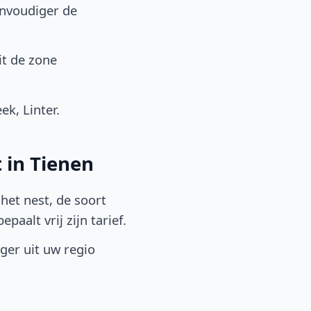
envoudiger de
it de zone
k, Linter.
 in Tienen
het nest, de soort
aalt vrij zijn tarief.
lger uit uw regio