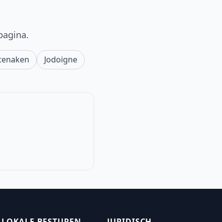
pagina.
tenaken
Jodoigne
LOKALE BESTUREN
JURIDISCH