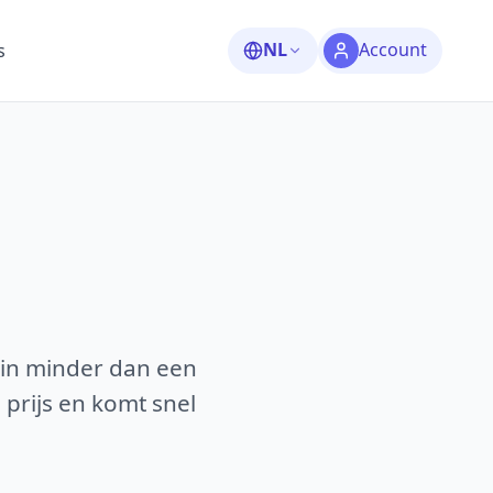
NL
Account
s
 in minder dan een
 prijs en komt snel