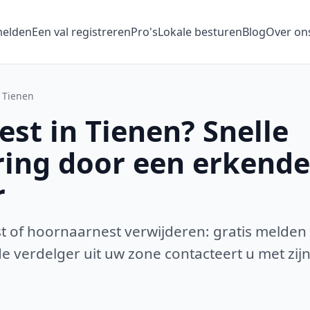
melden
Een val registreren
Pro's
Lokale besturen
Blog
Over on
Tienen
st in Tienen? Snelle
ring door een erkende
r
 of hoornaarnest verwijderen: gratis melden
 verdelger uit uw zone contacteert u met zijn