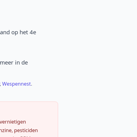
band op het 4e
 meer in de
,
Wespennest
.
 vernietigen
zine, pesticiden