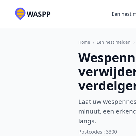
WASPP
Een nest 
Home
›
Een nest melden
›
Wespenne
verwijde
verdelge
Laat uw wespennest
minuut, een erkende
langs.
Postcodes : 3300