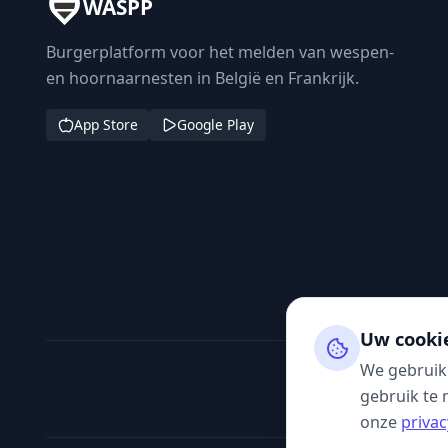
WASPP
Burgerplatform voor het melden van wespen-
en hoornaarnesten in België en Frankrijk.
App Store
Google Play
Uw cooki
We gebruik
gebruik te 
onze
privac