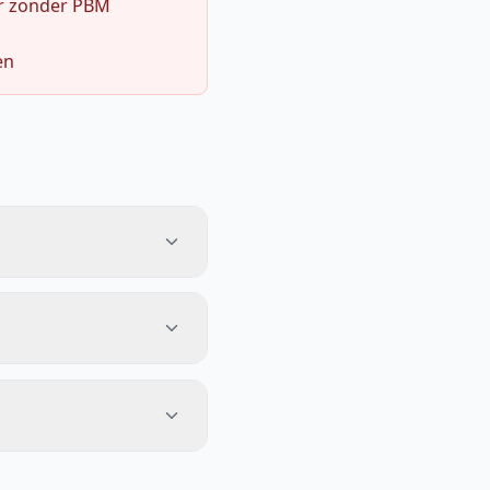
r zonder PBM
en