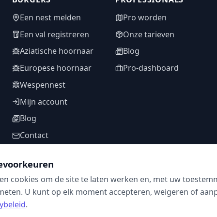
Een nest melden
Pro worden
Een val registreren
Onze tarieven
Aziatische hoornaar
Blog
Europese hoornaar
Pro-dashboard
Wespennest
Mijn account
Blog
Contact
evoorkeuren
en cookies om de site te laten werken en, met uw toestem
VOLG ONS
meten. U kunt op elk moment accepteren, weigeren of aanpa
ybeleid
.