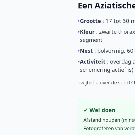
Een Aziatisc
•
Grootte
: 17 tot 30 
•
Kleur
: zwarte thorax
segment
•
Nest
: bolvormig, 60
•
Activiteit
: overdag a
schemering actief is)
Twijfelt u over de soort?
✓ Wel doen
Afstand houden (mins
Fotograferen van vera