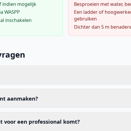
f indien mogelijk
Besproeien met water, ben
via WASPP
Een ladder of hoogwerke
gebruiken
al inschakelen
Dichter dan 5 m benader
vragen
unt aanmaken?
t voor een professional komt?