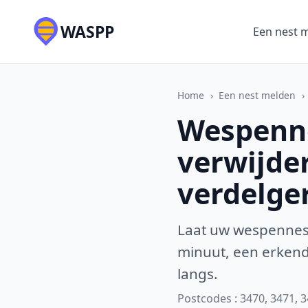
WASPP
Een nest 
Home
›
Een nest melden
›
Wespenne
verwijde
verdelge
Laat uw wespennest
minuut, een erkende
langs.
Postcodes : 3470, 3471, 