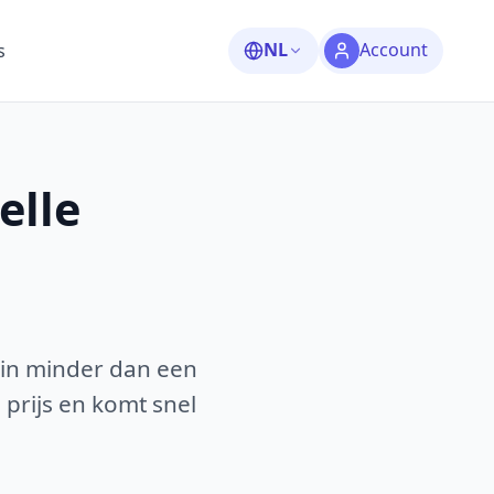
NL
Account
s
elle
 in minder dan een
 prijs en komt snel