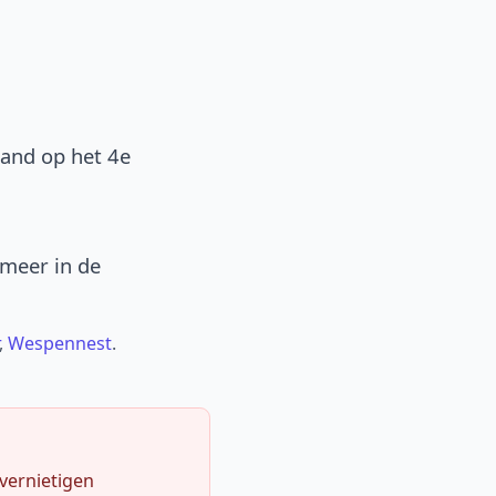
band op het 4e
 meer in de
,
Wespennest
.
 vernietigen