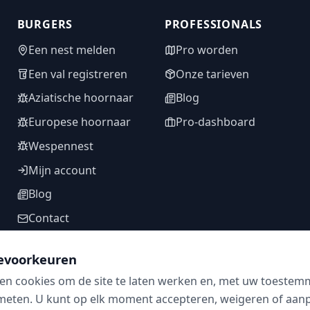
BURGERS
PROFESSIONALS
Een nest melden
Pro worden
Een val registreren
Onze tarieven
Aziatische hoornaar
Blog
Europese hoornaar
Pro-dashboard
Wespennest
Mijn account
Blog
Contact
evoorkeuren
en cookies om de site te laten werken en, met uw toestem
VOLG ONS
meten. U kunt op elk moment accepteren, weigeren of aanpa