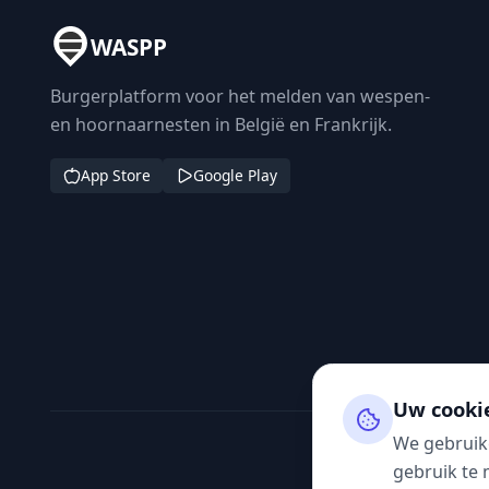
WASPP
Burgerplatform voor het melden van wespen-
en hoornaarnesten in België en Frankrijk.
App Store
Google Play
Uw cooki
We gebruik
gebruik te 