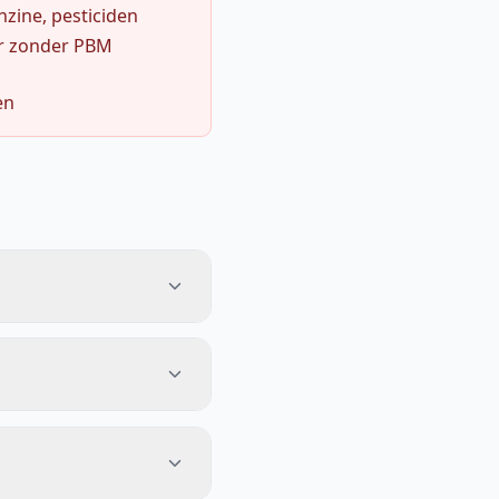
zine, pesticiden
r zonder PBM
en