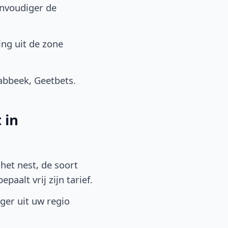
envoudiger de
ng uit de zone
abbeek, Geetbets.
 in
het nest, de soort
aalt vrij zijn tarief.
lger uit uw regio