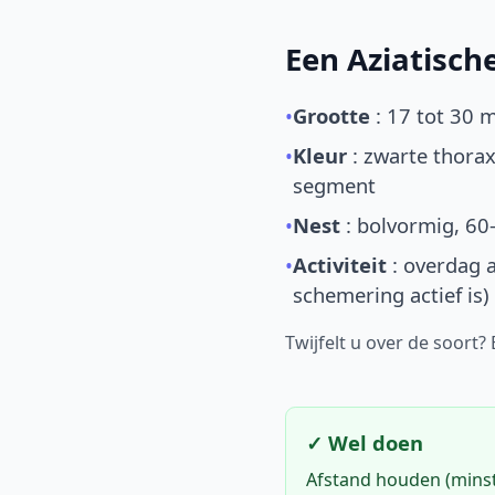
Een Aziatisc
•
Grootte
: 17 tot 30 
•
Kleur
: zwarte thorax
segment
•
Nest
: bolvormig, 60
•
Activiteit
: overdag a
schemering actief is)
Twijfelt u over de soort?
✓ Wel doen
Afstand houden (mins