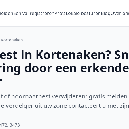
melden
Een val registreren
Pro's
Lokale besturen
Blog
Over on
Kortenaken
st in Kortenaken? Sn
ring door een erkende
r
 of hoornaarnest verwijderen: gratis melden
 verdelger uit uw zone contacteert u met zijn
3472, 3473