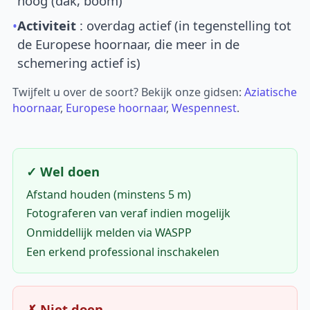
hoog (dak, boom)
•
Activiteit
: overdag actief (in tegenstelling tot
de Europese hoornaar, die meer in de
schemering actief is)
Twijfelt u over de soort? Bekijk onze gidsen:
Aziatische
hoornaar
,
Europese hoornaar
,
Wespennest
.
✓ Wel doen
Afstand houden (minstens 5 m)
Fotograferen van veraf indien mogelijk
Onmiddellijk melden via WASPP
Een erkend professional inschakelen
✗ Niet doen