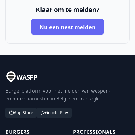
Klaar om te melden?
Nu een nest melden
WASPP
Burgerplatform voor het melden van wespen-
en hoornaarnesten in België en Frankrijk.
App Store
Google Play
BURGERS
PROFESSIONALS