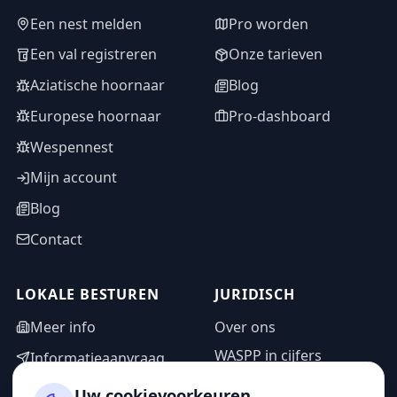
Een nest melden
Pro worden
Een val registreren
Onze tarieven
Aziatische hoornaar
Blog
Europese hoornaar
Pro-dashboard
Wespennest
Mijn account
Blog
Contact
LOKALE BESTUREN
JURIDISCH
Meer info
Over ons
WASPP in cijfers
Informatieaanvraag
Wettelijke vermeldingen
Adminzone
Uw cookievoorkeuren