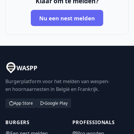
Klaar om te melden?
Nu een nest melden
WASPP
Burgerplatform voor het melden van wespen-
en hoornaarnesten in België en Frankrijk.
App Store
Google Play
BURGERS
PROFESSIONALS
Een nest melden
Pro worden