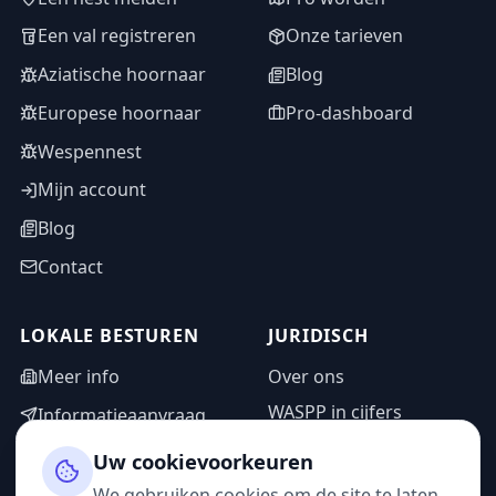
Een val registreren
Onze tarieven
Aziatische hoornaar
Blog
Europese hoornaar
Pro-dashboard
Wespennest
Mijn account
Blog
Contact
LOKALE BESTUREN
JURIDISCH
Meer info
Over ons
WASPP in cijfers
Informatieaanvraag
Wettelijke vermeldingen
Adminzone
Uw cookievoorkeuren
Privacybeleid
We gebruiken cookies om de site te laten