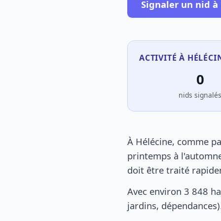
Signaler un nid à
ACTIVITÉ À HÉLÉCI
0
nids signalé
À Hélécine, comme par
printemps à l'automne
doit être traité rapid
Avec environ 3 848 ha
jardins, dépendances).