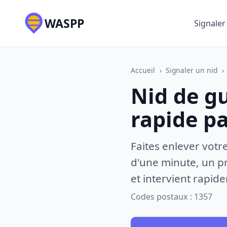
WASPP
Signaler
Accueil
›
Signaler un nid
›
Nid de gu
rapide p
Faites enlever votr
d'une minute, un pr
et intervient rapid
Codes postaux : 1357