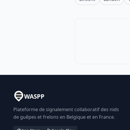
WASPP
Plateforme de signalement collaboratif des nids
de guêpes et frelons en Belgique et en France.