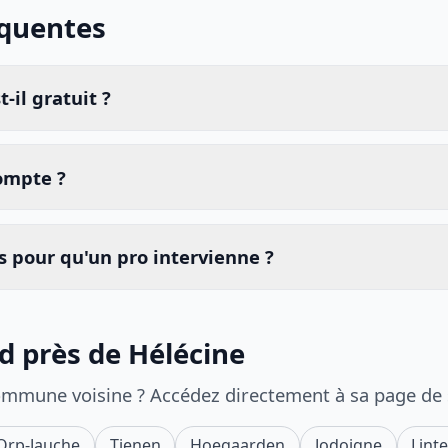
équentes
-il gratuit ?
compte ?
 pour qu'un pro intervienne ?
id près de Hélécine
ommune voisine ? Accédez directement à sa page de
Orp-Jauche
Tienen
Hoegaarden
Jodoigne
Lint