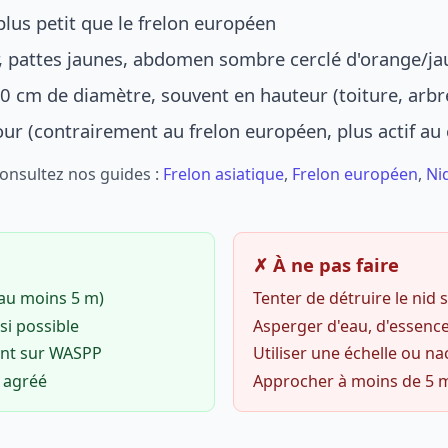
lus petit que le frelon européen
r, pattes jaunes, abdomen sombre cerclé d'orange/ja
0 cm de diamètre, souvent en hauteur (toiture, arbr
jour (contrairement au frelon européen, plus actif au
Consultez nos guides :
Frelon asiatique
,
Frelon européen
,
Ni
✗ À ne pas faire
(au moins 5 m)
Tenter de détruire le nid
si possible
Asperger d'eau, d'essence
ent sur WASPP
Utiliser une échelle ou na
o agréé
Approcher à moins de 5 