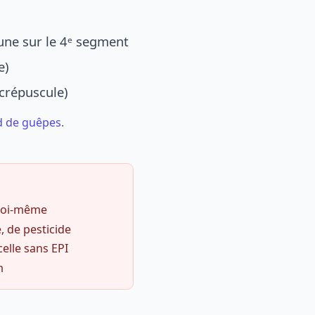
une sur le 4ᵉ segment
e)
 crépuscule)
d de guêpes
.
 soi-même
, de pesticide
celle sans EPI
m