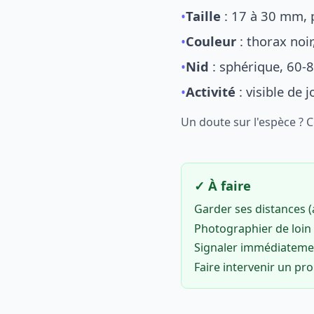
•
Taille
: 17 à 30 mm, p
•
Couleur
: thorax noi
•
Nid
: sphérique, 60-8
•
Activité
: visible de 
Un doute sur l'espèce ? 
✓ À faire
Garder ses distances 
Photographier de loin 
Signaler immédiatem
Faire intervenir un pr