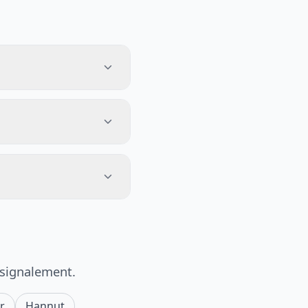
 signalement.
er
Hannut