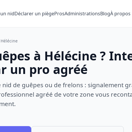
 un nid
Déclarer un piège
Pros
Administrations
Blog
À propos
Hélécine
êpes à Hélécine ? Int
ar un pro agréé
e nid de guêpes ou de frelons : signalement gr
ofessionnel agréé de votre zone vous recontac
ement.