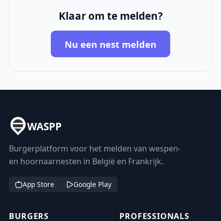
Klaar om te melden?
Nu een nest melden
WASPP
Burgerplatform voor het melden van wespen-
en hoornaarnesten in België en Frankrijk.
App Store
Google Play
BURGERS
PROFESSIONALS