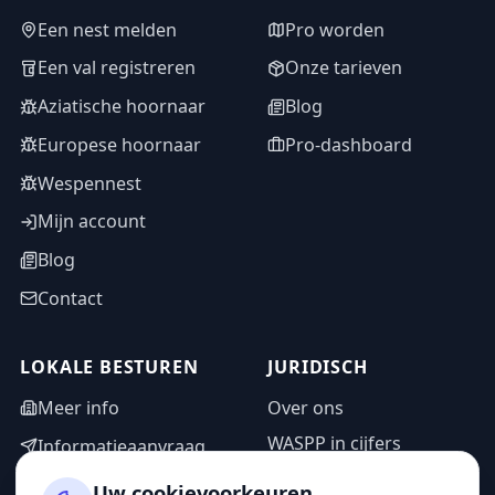
Een nest melden
Pro worden
Een val registreren
Onze tarieven
Aziatische hoornaar
Blog
Europese hoornaar
Pro-dashboard
Wespennest
Mijn account
Blog
Contact
LOKALE BESTUREN
JURIDISCH
Meer info
Over ons
WASPP in cijfers
Informatieaanvraag
Wettelijke vermeldingen
Adminzone
Uw cookievoorkeuren